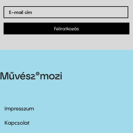
Feliratkozás
Impresszum
Footer
menu
first
Kapcsolat