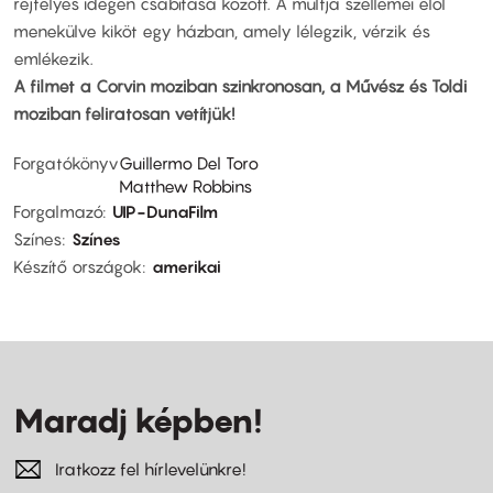
rejtélyes idegen csábítása között. A múltja szellemei elől
menekülve kiköt egy házban, amely lélegzik, vérzik és
emlékezik.
A filmet a Corvin moziban szinkronosan, a Művész és Toldi
moziban feliratosan vetítjük!
Forgatókönyv
Guillermo Del Toro
Matthew Robbins
Forgalmazó
UIP-DunaFilm
Színes
Színes
Készítő országok
amerikai
Maradj képben!
Iratkozz fel hírlevelünkre!