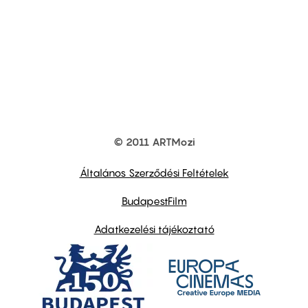
© 2011 ARTMozi
Footer
other
links
Általános Szerződési Feltételek
BudapestFilm
Adatkezelési tájékoztató