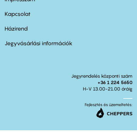
Footer
menu
first
Kapcsolat
Házirend
Footer
menu
second
Jegyvásárlási információk
Jegyrendelés központi szám
+36 1 224 5650
H-V 13.00-21.00 óráig
Fejlesztés és üzemeltetés: