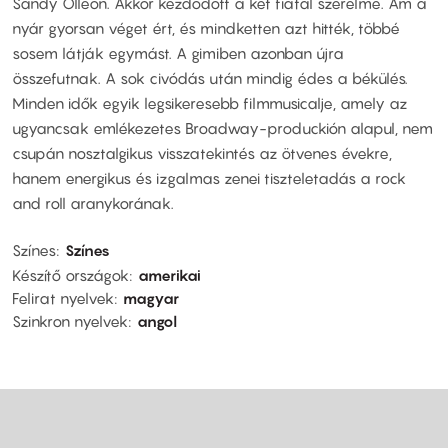
Sandy Olleon. Akkor kezdődött a két fiatal szerelme. Ám a
nyár gyorsan véget ért, és mindketten azt hitték, többé
sosem látják egymást. A gimiben azonban újra
összefutnak. A sok civódás után mindig édes a békülés.
Minden idők egyik legsikeresebb filmmusicalje, amely az
ugyancsak emlékezetes Broadway-produckión alapul, nem
csupán nosztalgikus visszatekintés az ötvenes évekre,
hanem energikus és izgalmas zenei tiszteletadás a rock
and roll aranykorának.
Színes
Színes
Készítő országok
amerikai
Felirat nyelvek
magyar
Szinkron nyelvek
angol