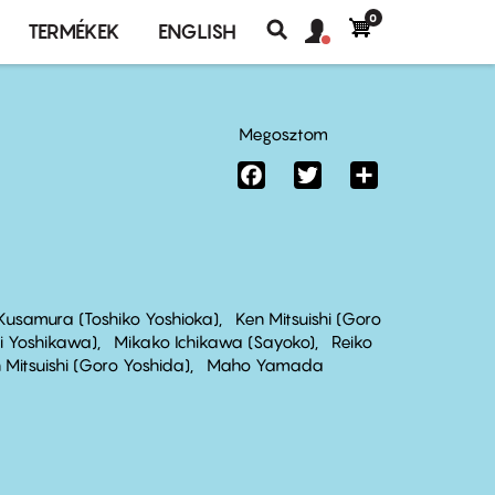
0
Felhasználó
Felhasználói
TERMÉKEK
ENGLISH
fiók
Keresés
fiók
menü
menüje
Megosztom
Facebook
Twitter
Share
Kusamura (Toshiko Yoshioka)
Ken Mitsuishi (Goro
 Yoshikawa)
Mikako Ichikawa (Sayoko)
Reiko
 Mitsuishi (Goro Yoshida)
Maho Yamada