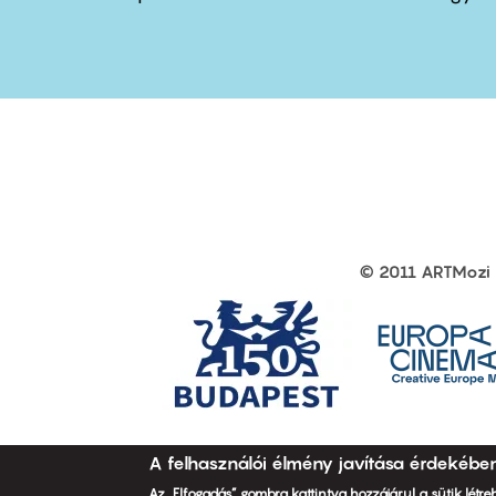
first
sec
© 2011 ARTMozi
Footer
other
links
A felhasználói élmény javítása érdekébe
Az „Elfogadás” gombra kattintva hozzájárul a sütik létr