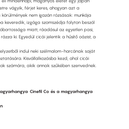
 éli mindennapi, magányos életét egy japán
etre vágyik, férjet keres, ahogyan azt a
a körülmények nem igazán rózsásak: munkája
ba keveredik, izgága szomszédja folyton beszól
hóbortossága miatt, ráadásul az egyetlen pasi,
rázza ki. Egyedül cicái jelentik a hűsítő oázist, a
helyzetből indul neki szélmalom-harcának saját
tatására. Kisvállalkozásba kezd, ahol cicái
zok számára, akik annak szűkében szenvednek.
 magyarhangya
Cinefil Co és a magyarhangya
án