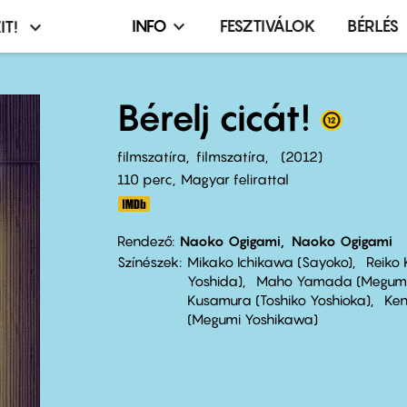
INFO
FESZTIVÁLOK
BÉRLÉS
IT!
Infó,
asztó
esemény,
terembérlés
Bérelj cicát!
menü
filmszatíra
filmszatíra
2012
110 perc,
Magyar felirattal
Rendező
Naoko Ogigami
Naoko Ogigami
Színészek
Mikako Ichikawa (Sayoko)
Reiko 
Yoshida)
Maho Yamada (Megumi
Kusamura (Toshiko Yoshioka)
Ken
(Megumi Yoshikawa)