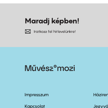
Maradj képben!
Iratkozz fel hírlevelünkre!
Impresszum
Házire
Footer
Foo
menu
me
Kapcsolat
Jegyvá