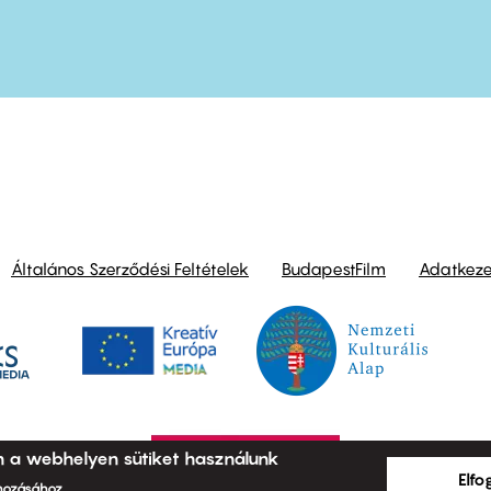
ond
Általános Szerződési Feltételek
BudapestFilm
Adatkezel
n a webhelyen sütiket használunk
Elf
ehozásához.