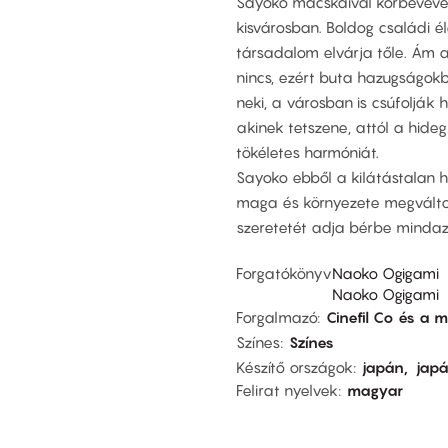
Sayoko macskáival körbevéve
kisvárosban. Boldog családi él
társadalom elvárja tőle. Ám 
nincs, ezért buta hazugságok
neki, a városban is csúfolják 
akinek tetszene, attól a hideg 
tökéletes harmóniát.
Sayoko ebből a kilátástalan 
maga és környezete megváltoz
szeretetét adja bérbe minda
Forgatókönyv
Naoko Ogigami
Naoko Ogigami
Forgalmazó
Cinefil Co és a
Színes
Színes
Készítő országok
japán
jap
Felirat nyelvek
magyar