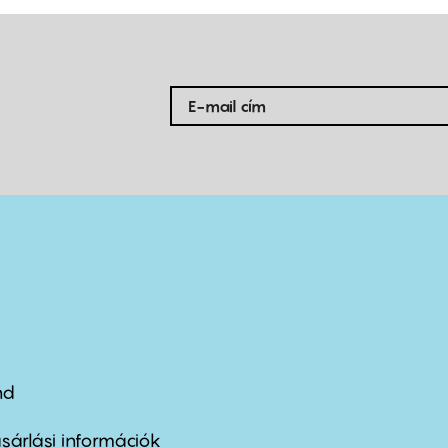
nd
ter
nu
sárlási információk