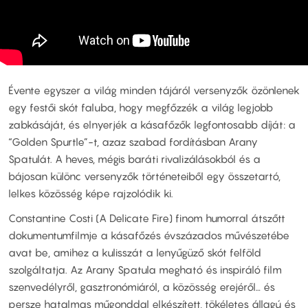
Évente egyszer a világ minden tájáról versenyzők özönlenek
egy festői skót faluba, hogy megfőzzék a világ legjobb
zabkásáját, és elnyerjék a kásafőzők legfontosabb díját: a
“Golden Spurtle”-t, azaz szabad fordításban Arany
Spatulát. A heves, mégis baráti rivalizálásokból és a
bájosan különc versenyzők történeteiből egy összetartó,
lelkes közösség képe rajzolódik ki.
Constantine Costi (A Delicate Fire) finom humorral átszőtt
dokumentumfilmje a kásafőzés évszázados művészetébe
avat be, amihez a kulisszát a lenyűgüző skót felföld
szolgáltatja. Az Arany Spatula megható és inspiráló film
szenvedélyről, gasztronómiáról, a közösség erejéről… és
persze hatalmas műgonddal elkészített, tökéletes állagú és