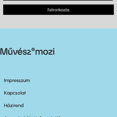
Feliratkozás
Impresszum
Footer
menu
first
Kapcsolat
Házirend
Footer
menu
second