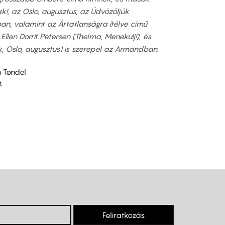
ak!, az Oslo, augusztus, az Üdvözöljük
an, valamint az Ártatlanságra ítélve című
Ellen Dorrit Petersen (Thelma, Menekülj!), és
, Oslo, augusztus) is szerepel az Armandban.
 Tøndel
.
Feliratkozás