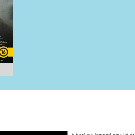
A hatéves Armand anyukáját be