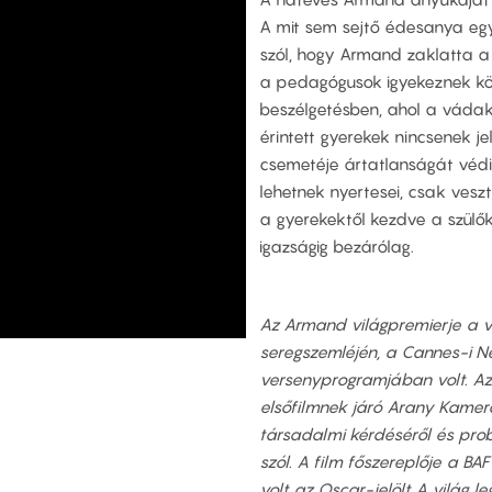
A mit sem sejtő édesanya eg
szól, hogy Armand zaklatta a 
a pedagógusok igyekeznek köz
beszélgetésben, ahol a vádak
érintett gyerekek nincsenek j
csemetéje ártatlanságát véd
lehetnek nyertesei, csak vesz
a gyerekektől kezdve a szülő
igazságig bezárólag.
Az Armand világpremierje a v
seregszemléjén, a Cannes-i Ne
versenyprogramjában volt. A
elsőfilmnek járó Arany Kamer
társadalmi kérdéséről és probl
szól. A film főszereplője a BAF
volt az Oscar-jelölt A világ 