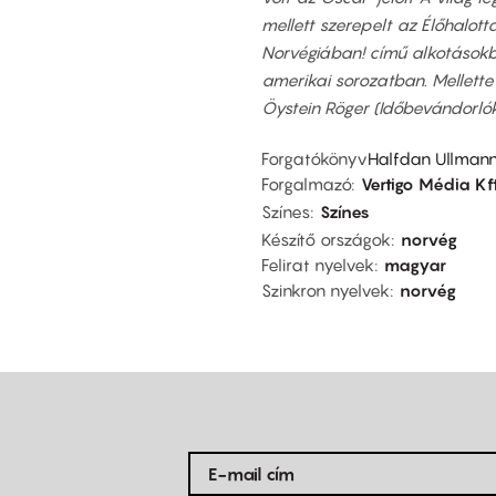
mellett szerepelt az Élőhalott
Norvégiában! című alkotásokb
amerikai sorozatban. Mellette 
Öystein Röger (Időbevándorlók
Forgatókönyv
Halfdan Ullmann
Forgalmazó
Vertigo Média Kft
Színes
Színes
Készítő országok
norvég
Felirat nyelvek
magyar
Szinkron nyelvek
norvég