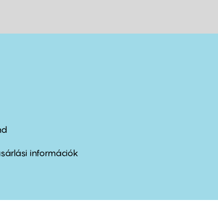
nd
ter
nu
sárlási információk
ond