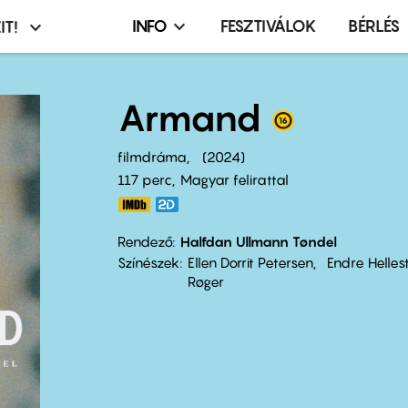
INFO
FESZTIVÁLOK
BÉRLÉS
IT!
Infó,
asztó
esemény,
terembérlés
Armand
menü
filmdráma
2024
117 perc,
Magyar felirattal
Rendező
Halfdan Ullmann Tøndel
Színészek
Ellen Dorrit Petersen
Endre Hellest
Røger