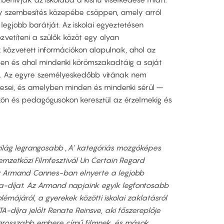
y szembesítés közepébe csöppen, amely arról
legjobb barátját. Az iskolai egyeztetésen
vetíteni a szülők közöt egy olyan
 közvetett információkon alapulnak, ahol az
elen és ahol mindenki körömszakadtáig a saját
i. Az egyre személyeskedőbb vitának nem
tesei, és amelyben minden és mindenki sérül –
kön és pedagógusokon keresztül az érzelmekig és
ilág legrangosabb ‚A‘ kategóriás mozgóképes
mzetközi Filmfesztivál Un Certain Regard
z Armand Cannes-ban elnyerte a legjobb
a-díjat. Az Armand napjaink egyik legfontosabb
émájáról, a gyerekek közötti iskolai zaklatásról
TA-díjra jelölt Renate Reinsve, aki főszereplője
legrosszabb embere című filmnek, és mások