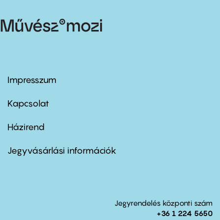
Impresszum
Footer
menu
first
Kapcsolat
Házirend
Footer
menu
second
Jegyvásárlási információk
Jegyrendelés központi szám
+36 1 224 5650