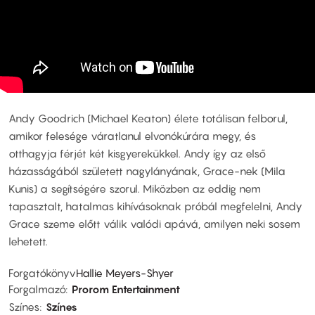
Andy Goodrich (Michael Keaton) élete totálisan felborul,
amikor felesége váratlanul elvonókúrára megy, és
otthagyja férjét két kisgyerekükkel. Andy így az első
házasságából született nagylányának, Grace-nek (Mila
Kunis) a segítségére szorul. Miközben az eddig nem
tapasztalt, hatalmas kihívásoknak próbál megfelelni, Andy
Grace szeme előtt válik valódi apává, amilyen neki sosem
lehetett.
Forgatókönyv
Hallie Meyers-Shyer
Forgalmazó
Prorom Entertainment
Színes
Színes