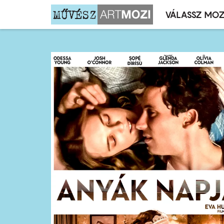
VÁLASSZ MOZ
Mozivál
Ugrás
menü
a
tartalomra