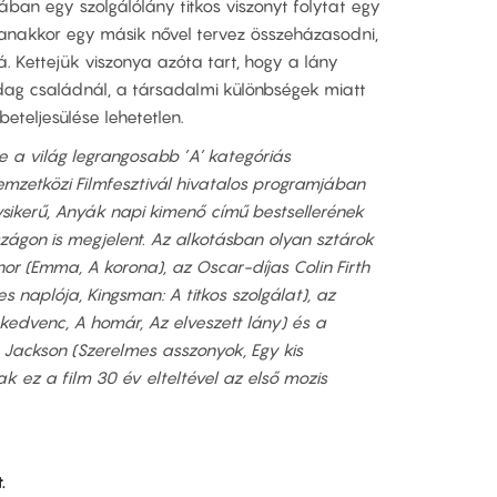
ában egy szolgálólány titkos viszonyt folytat egy
 ugyanakkor egy másik nővel tervez összeházasodni,
á. Kettejük viszonya azóta tart, hogy a lány
zdag családnál, a társadalmi különbségek miatt
teljesülése lehetetlen.
 a világ legrangosabb ’A’ kategóriás
Nemzetközi Filmfesztivál hivatalos programjában
ysikerű, Anyák napi kimenő című bestsellerének
zágon is megjelent. Az alkotásban olyan sztárok
or (Emma, A korona), az Oscar-díjas Colin Firth
es naplója, Kingsman: A titkos szolgálat), az
kedvenc, A homár, Az elveszett lány) és a
 Jackson (Szerelmes asszonyok, Egy kis
k ez a film 30 év elteltével az első mozis
.