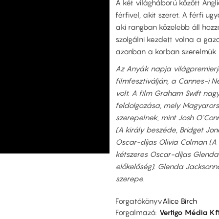
A két világháború között Angli
férfivel, akit szeret. A férfi
aki rangban közelebb áll hozz
szolgálni kezdett volna a ga
azonban a korban szerelmük be
Az Anyák napja világpremierje
filmfesztiválján, a Cannes-i 
volt. A film Graham Swift nag
feldolgozása, mely Magyarors
szerepelnek, mint Josh O’Conn
(A király beszéde, Bridget Jon
Oscar-díjas Olivia Colman (A 
kétszeres Oscar-díjas Glenda
előkelőség). Glenda Jacksonna
szerepe.
Forgatókönyv
Alice Birch
Forgalmazó
Vertigo Média Kft