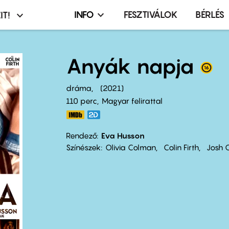
INFO
FESZTIVÁLOK
BÉRLÉS
IT!
Infó,
asztó
esemény,
terembérlés
Anyák napja
menü
dráma
2021
110 perc,
Magyar felirattal
Rendező
Eva Husson
Színészek
Olivia Colman
Colin Firth
Josh 