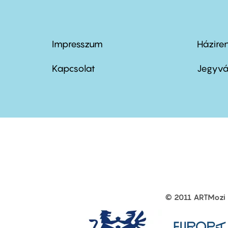
Impresszum
Házire
Footer
Foo
menu
me
Kapcsolat
Jegyvá
first
sec
© 2011 ARTMozi
Footer
other