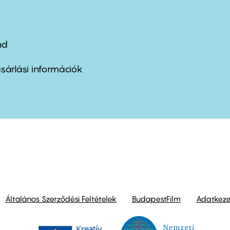
nd
ter
nu
sárlási információk
ond
Általános Szerződési Feltételek
BudapestFilm
Adatkezel