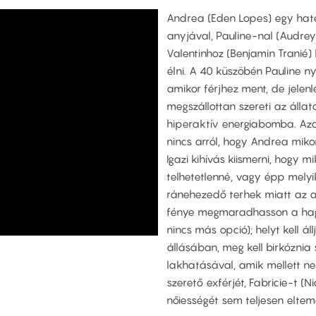
Andrea (Eden Lopes) egy hatéve
anyjával, Pauline-nal (Audrey
Valentinhoz (Benjamin Tranié)
élni. A 40 küszöbén Pauline ny
amikor férjhez ment, de jelenl
megszállottan szereti az állat
hiperaktív energiabomba. Azo
nincs arról, hogy Andrea miko
Igazi kihívás kiismerni, hogy 
telhetetlenné, vagy épp melyi
ránehezedő terhek miatt az a
fénye megmaradhasson a hag
nincs más opció); helyt kell ál
állásában, meg kell birkóznia 
lakhatásával, amik mellett n
szerető exférjét, Fabricie-t (
nőiességét sem teljesen elteme