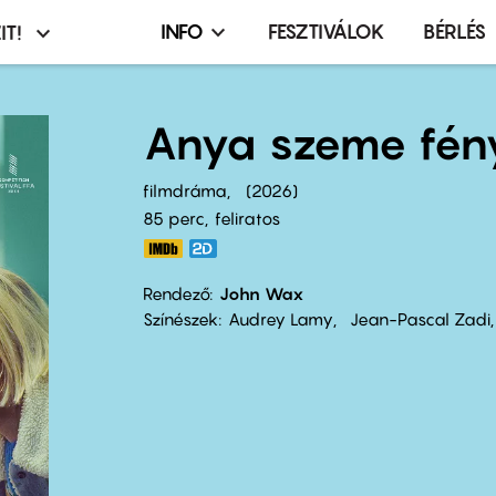
INFO
FESZTIVÁLOK
BÉRLÉS
IT!
Infó,
asztó
esemény,
terembérlés
Anya szeme fén
menü
filmdráma
2026
85 perc,
feliratos
Rendező
John Wax
Színészek
Audrey Lamy
Jean-Pascal Zadi