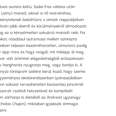
s autista kisfiú. Szülei friss válása után
 Lamy) marad, akivel a nő testvéréhez,
 kénytelenek beköltözni, s annak nappalijában
ilván jobb életről és körülményekről álmodozott,
eg ez a kényelmetlen szituáció maradt neki. Fia
okat, ráadásul autizmusa mellett színtiszta
nban teljesen kiszámíthatatlan, útmutató pedig
r épp mire és hogy reagál, mit miképp él meg.
mikor vált örömteli elégedettségből erőszakosan
k hanghatás nyugtatja meg, vagy borítja ki. A
nyja töréspont szélére kerül: küzd, hogy szeme
yományos iskolarendszerben (pénzszűkében
ljon sokszor tervezhetetlen beosztású pincérnői
szorult családi helyzetével és komplikált
em zárhatja ki életéből az Andreát ugyanúgy
Nicholas Chupin), miközben igyekszik önmaga
tni.