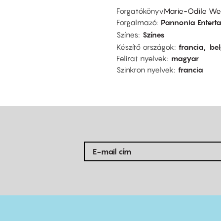
Forgatókönyv
Marie-Odile We
Forgalmazó
Pannonia Entert
Színes
Színes
Készítő országok
francia
be
Felirat nyelvek
magyar
Szinkron nyelvek
francia