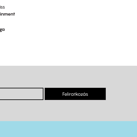
iss
ainment
lga
Feliratkozás