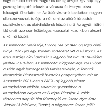
hogy el tudja tartani magát és beteg anyját. Egy nap egy
gazdag látogató érkezik a városba és Maryre bízza
feleségét, Charlotte-ot. Az őslénykutató kezdetben nagyon
ellenszenvesnek találja a nőt, ami az eltérő társadalmi
osztályuknak és életvitelüknek köszönhető. Az együtt töltött
idő alatt azonban különleges kapcsolat kezd kibontakozni
a két nő között.
Az Ammonita rendezője, Francis Lee az Isten országa című
filmje után újra egy szerelmi történetet vitt a vászonra. Az
Isten országa című drámát a legjobb brit film BAFTA-díjára
jelölték 2018-ban. Az Ammonita világpremierje 2020-ban
a világ egyik legrangosabb filmfesztiválján, a Torontói
Nemzetközi Filmfesztivál hivatalos programjában volt.
Az
Ammonitát 2021-ben a BAFTA-díj legjobb jelmez
kategóriában jelölték, valamint ugyanebben a
kategóriában elnyerte az Európai Filmdíjat. A valós
történeten alapuló film főszereplői az Oscar-díjas Kate
Winslet (A felolvasó, Titanic), a négyszeres Oscar-jelölt