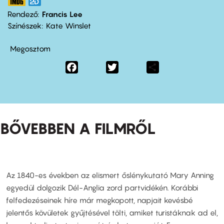
Rendező
Francis Lee
Színészek
Kate Winslet
Megosztom
Facebook
Twitter
Share
BŐVEBBEN A FILMRŐL
Az 1840-es években az elismert őslénykutató Mary Anning
egyedül dolgozik Dél-Anglia zord partvidékén. Korábbi
felfedezéseinek híre már megkopott, napjait kevésbé
jelentős kövületek gyűjtésével tölti, amiket turistáknak ad el,