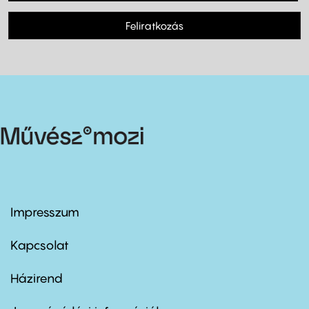
Feliratkozás
Impresszum
Footer
menu
first
Kapcsolat
Házirend
Footer
menu
second