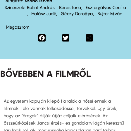
Rendező
Szabó István
Színészek
Bálint András
Béres Ilona
Esztergályos Cecília
Halász Judit
Géczy Dorottya
Bujtor István
Megosztom
Facebook
Twitter
Share
BŐVEBBEN A FILMRŐL
Az egyetem kapuján kilépő fiatalok a hősei ennek a
filmnek. Tele vannak lelkesedéssel, tervekkel. Úgy érzik,
hogy az "öregek" állják útját céljaik elérésének. Az
összeütközések Jancsi érzés- és gondolatvilágán keresztül
tárulnak fel, aki megvizsgálja kapcsolatait barátaihoz,