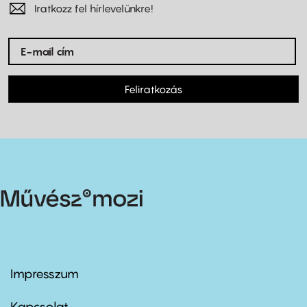
Iratkozz fel hírlevelünkre!
Feliratkozás
Impresszum
Footer
menu
first
Kapcsolat