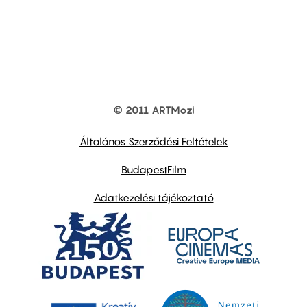
© 2011 ARTMozi
Footer
other
links
Általános Szerződési Feltételek
BudapestFilm
Adatkezelési tájékoztató