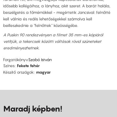
idősebb kollégáihoz, a lányhoz, akit szeret. A barát halála,
beszélgetés a főmérnökkel - megértetik Jancsival: felnőtté
kell válnia és reális lehetőségekkel számolva kell
beilleszkednie a "felnőttek" közösségébe.
A Puskin 90 rendezvényen a filmet 35 mm-es kópiáról
vetítjük, a tekercsek közötti váltások rövid szüneteket
eredményezhetnek.
Forgatókönyv
Szabó István
Színes
Fekete fehér
Készítő országok
magyar
Maradj képben!