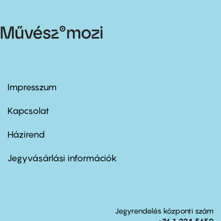
Impresszum
Footer
menu
first
Kapcsolat
Házirend
Footer
menu
second
Jegyvásárlási információk
Jegyrendelés központi szám
+36 1 224 5650