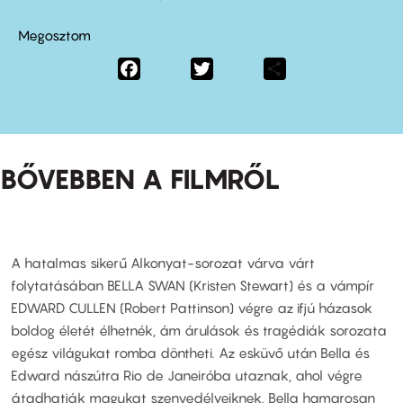
Megosztom
Facebook
Twitter
Share
BŐVEBBEN A FILMRŐL
A hatalmas sikerű Alkonyat-sorozat várva várt
folytatásában BELLA SWAN (Kristen Stewart) és a vámpír
EDWARD CULLEN (Robert Pattinson) végre az ifjú házasok
boldog életét élhetnék, ám árulások és tragédiák sorozata
egész világukat romba döntheti. Az esküvő után Bella és
Edward nászútra Rio de Janeiróba utaznak, ahol végre
átadhatják magukat szenvedélyeiknek. Bella hamarosan