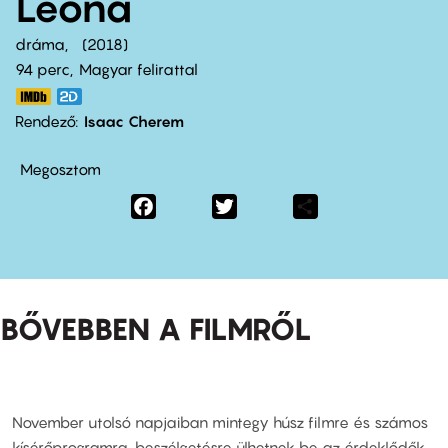
Leona
dráma
2018
94 perc,
Magyar felirattal
Rendező
Isaac Cherem
Megosztom
Facebook
Twitter
Share
BŐVEBBEN A FILMRŐL
November utolsó napjaiban mintegy húsz filmre és számos
kísérőprogramra, beszélgetésre ülhetnek be az érdeklődők