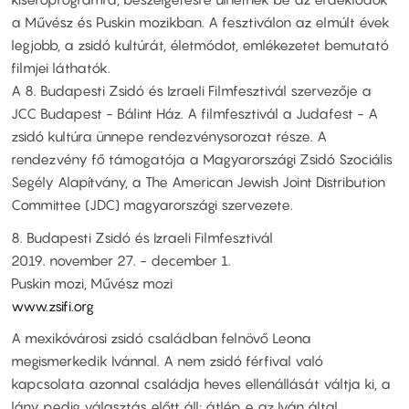
a Művész és Puskin mozikban. A fesztiválon az elmúlt évek
legjobb, a zsidó kultúrát, életmódot, emlékezetet bemutató
filmjei láthatók.
A 8. Budapesti Zsidó és Izraeli Filmfesztivál szervezője a
JCC Budapest - Bálint Ház. A filmfesztivál a Judafest - A
zsidó kultúra ünnepe rendezvénysorozat része. A
rendezvény fő támogatója a Magyarországi Zsidó Szociális
Segély Alapítvány, a The American Jewish Joint Distribution
Committee (JDC) magyarországi szervezete.​​
8. Budapesti Zsidó és Izraeli Filmfesztivál​
2019. november 27. - december 1.​
Puskin mozi, Művész mozi​
www.zsifi.org
A mexikóvárosi zsidó családban felnövő Leona
megismerkedik Ivánnal. A nem zsidó férfival való
kapcsolata azonnal családja heves ellenállását váltja ki, a
lány pedig választás előtt áll: átlép e az Iván által