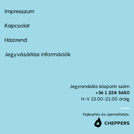
Impresszum
Footer
menu
first
Kapcsolat
Házirend
Footer
menu
second
Jegyvásárlási információk
Jegyrendelés központi szám
+36 1 224 5650
H-V 13.00-21.00 óráig
Fejlesztés és üzemeltetés: