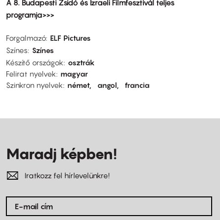
A 8. Budapesti Zsidó és Izraeli Filmfesztivál teljes
programja>>>
Forgalmazó
ELF Pictures
Színes
Színes
Készítő országok
osztrák
Felirat nyelvek
magyar
Szinkron nyelvek
német
angol
francia
Maradj képben!
Iratkozz fel hírlevelünkre!