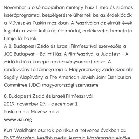
November utolsó napjaiban mintegy húsz filmre és számos
kísérőprogramra, beszélgetésre ülhetnek be az érdeklődők
a Művész és Puskin mozikban. A fesztiválon az elmúlt évek
legjobb, a zsidó kultúrát, életmódot, emlékezetet bemutató
filmjei láthatók.
A 8. Budapesti Zsidó és Izraeli Filmfesztivál szervezője a
JCC Budapest - Bálint Ház. A filmfesztivál a Judafest - A
zsidó kultúra ünnepe rendezvénysorozat része. A
rendezvény fő támogatója a Magyarországi Zsidó Szociális
Segély Alapítvány, a The American Jewish Joint Distribution
Committee (JDC) magyarországi szervezete.​​
8. Budapesti Zsidó és Izraeli Filmfesztivál​
2019. november 27. - december 1.​
Puskin mozi, Művész mozi​
www.zsifi.org
Kurt Waldheim osztrák politikus a hetvenes években az
ENSZ főtitkára, később pedig Ausztria köztársasági elnöke