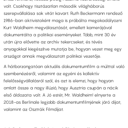
volt. Csakhogy tisztázatlan második világháborús
szerepvállalása sok vitát kavart. Ruth Beckermann rendező
1986-ban aktivistaként maga is próbálta megakadályozni
Kurt Waldheim megválasztását, emellett kamerájával
dokumentálta a politikai eseményeket. Több, mint 30 év
után újra elővette az archív tekercseket, és tévés
anyagokkal kiegészítve mutatja be, hogyan vezet meg egy
országot annak megválasztott politikai vezetője.
A hátborzongatóan aktuális dokumentumfilm a múlttal való
szembenézésről, valamint az egyéni és kollektív
felelősségvállalásról szól, és azt is elemzi, hogy hogyan
omlott össze a nagy illúzió, hogy Ausztria csupán a nácik
első áldozata volt. A Jó estét, Mr. Waldheim! elnyerte a
2018-as Berlinale legjobb dokumentumfilmjének járó díjat,
valamint az Osztrák Filmdíjat.