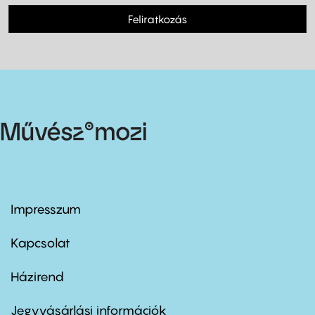
Feliratkozás
Impresszum
Footer
menu
first
Kapcsolat
Házirend
Footer
menu
second
Jegyvásárlási információk