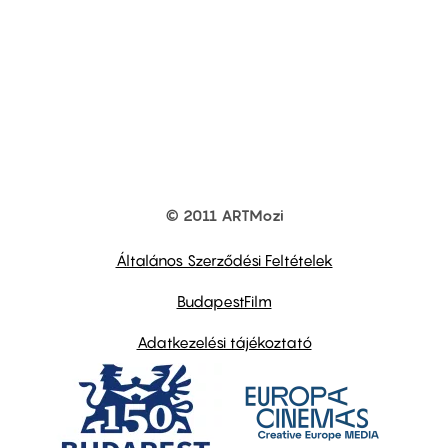
© 2011 ARTMozi
Footer
other
links
Általános Szerződési Feltételek
BudapestFilm
Adatkezelési tájékoztató