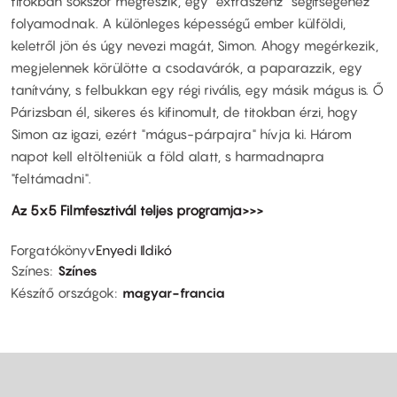
titokban sokszor megteszik, egy "extraszenz" segítségéhez
folyamodnak. A különleges képességű ember külföldi,
keletről jön és úgy nevezi magát, Simon. Ahogy megérkezik,
megjelennek körülötte a csodavárók, a paparazzik, egy
tanítvány, s felbukkan egy régi rivális, egy másik mágus is. Ő
Párizsban él, sikeres és kifinomult, de titokban érzi, hogy
Simon az igazi, ezért "mágus-párpajra" hívja ki. Három
napot kell eltölteniük a föld alatt, s harmadnapra
"feltámadni".
Az 5x5 Filmfesztivál teljes programja>>>
Forgatókönyv
Enyedi Ildikó
Színes
Színes
Készítő országok
magyar-francia