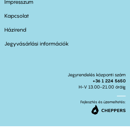
Impresszum
Footer
menu
first
Kapcsolat
Házirend
Footer
menu
second
Jegyvásárlási információk
Jegyrendelés központi szám
+36 1 224 5650
H-V 13.00-21.00 óráig
Fejlesztés és üzemeltetés: