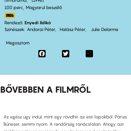
filmdráma
1998
100 perc,
Magyarul beszélő
Rendező
Enyedi Ildikó
Színészek
Andorai Péter
Halász Péter
Julie Delarme
Megosztom
Facebook
Twitter
Share
BŐVEBBEN A FILMRŐL
Az egész úgy indul, mint egy rövidhír az esti lapokból. Párizs.
Bűneset, semmi nyom. A rendőrség tanácstalan. Ahogy azt