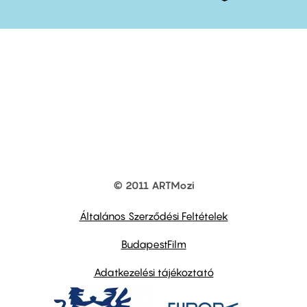
© 2011 ARTMozi
Footer
other
links
Általános Szerződési Feltételek
BudapestFilm
Adatkezelési tájékoztató