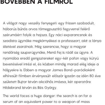
BŐVEBBEN A FILMRŐL
A világot nagy veszély fenyegeti: egy frissen szabadult,
háborús bűnös orvos tömegpusztító fegyverrel felérő
szérumáért folyik a hajsza. Egy náci exparancsnok és
szadista ügynöke megkörnyékezi a professzort, akit a lánya
életével zsarolnak. Még szerencse, hogy a magyar
rendőrség szuperügynöke, Menő Fej is rááll az ügyre. A
nyomába eredő gengsztereket egy-két pofon vagy kütyü
bevetésével intézi el, és közben mindig marad elég ideje a
hölgyekre is. Ebben a magyar James Bond-paródiaként
elhíresült filmben érvényesült először igazán az idén 80 éve
született Bujtor István akcióhős imázsa, két operatőre
Hildebrand István és Illés György.
The world faces a huge danger: the search is on for a
serum of an equivalent power to a weapon of mass