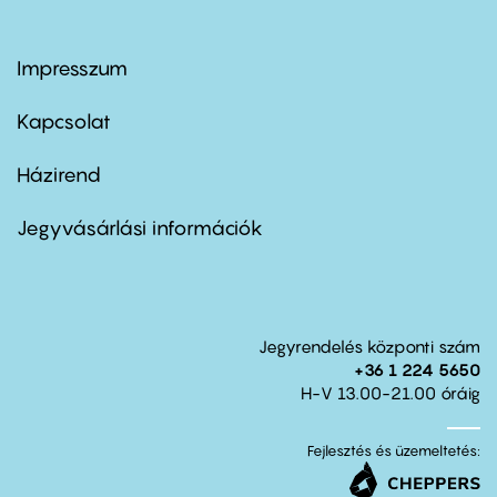
Impresszum
Footer
menu
first
Kapcsolat
Házirend
Footer
menu
second
Jegyvásárlási információk
Jegyrendelés központi szám
+36 1 224 5650
H-V 13.00-21.00 óráig
Fejlesztés és üzemeltetés: