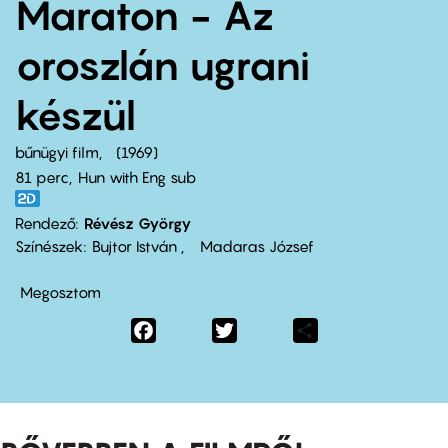
Maraton - Az
oroszlán ugrani
készül
bűnügyi film
1969
81 perc,
Hun with Eng sub
Rendező
Révész György
Színészek
Bujtor István
Madaras József
Megosztom
Facebook
Twitter
Share