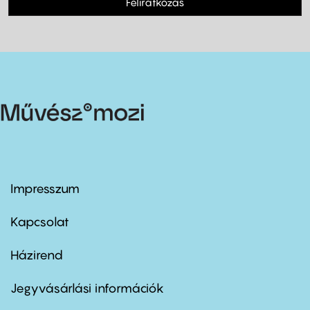
Feliratkozás
Impresszum
Footer
menu
first
Kapcsolat
Házirend
Footer
menu
second
Jegyvásárlási információk