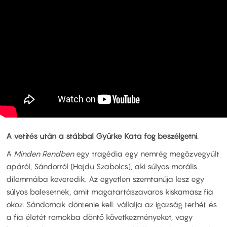
A vetítés után a stábbal Gyürke Kata fog beszélgetni.
A
Minden Rendben
egy tragédia egy nemrég megözvegyült
apáról, Sándorról (Hajdu Szabolcs), aki súlyos morális
dilemmába keveredik. Az egyetlen szemtanúja lesz egy
súlyos balesetnek, amit magatartászavaros kiskamasz fia
okoz. Sándornak döntenie kell: vállalja az igazság terhét és
a fia életét romokba döntő következményeket, vagy