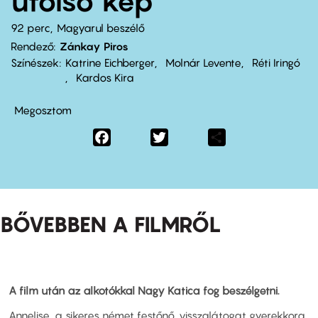
utolsó kép
92 perc,
Magyarul beszélő
Rendező
Zánkay Piros
Színészek
Katrine Eichberger
Molnár Levente
Réti Iringó
Kardos Kira
Megosztom
Facebook
Twitter
Share
BŐVEBBEN A FILMRŐL
A film után az alkotókkal Nagy Katica fog beszélgetni.
Annelise, a sikeres német festőnő, visszalátogat gyerekkora