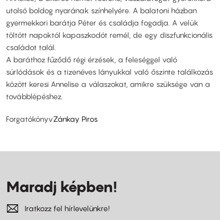
utolsó boldog nyarának színhelyére. A balatoni házban
gyermekkori barátja Péter és családja fogadja. A velük
töltött napoktól kapaszkodót remél, de egy diszfunkcionális
családot talál.
A baráthoz fűződő régi érzések, a feleséggel való
súrlódások és a tizenéves lányukkal való őszinte találkozás
között keresi Annelise a válaszokat, amikre szüksége van a
továbblépéshez.
Forgatókönyv
Zánkay Piros
Maradj képben!
Iratkozz fel hírlevelünkre!