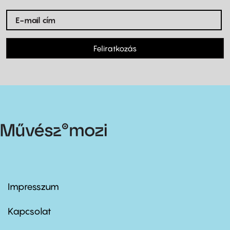
Feliratkozás
Impresszum
Footer
menu
first
Kapcsolat