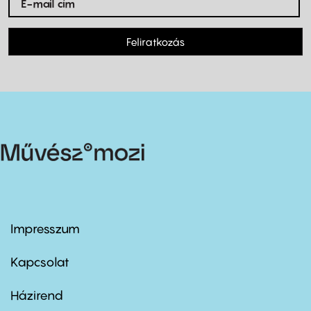
Feliratkozás
Impresszum
Footer
menu
first
Kapcsolat
Házirend
Footer