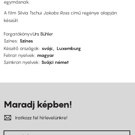
egymásnak.
A film Silvia Tschui
Jakobs Ross
című regénye alapján
készült.
Forgatókönyv
Urs Bühler
Színes
Színes
Készítő országok
svájc
Luxemburg
Felirat nyelvek
magyar
Szinkron nyelvek
Svájci német
Maradj képben!
Iratkozz fel hírlevelünkre!