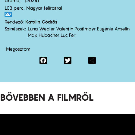
dráma
2024
103 perc,
Magyar felirattal
Rendező
Katalin Gödrös
Színészek
Luna Wedler Valentin Postlmayr Eugénie Anselin
Max Hubacher Luc Feit
Megosztom
Facebook
Twitter
Share
BŐVEBBEN A FILMRŐL