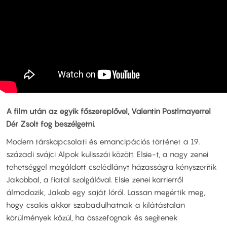
A film után az egyik főszereplővel, Valentin Postlmayerrel
Dér Zsolt fog beszélgetni.
Modern társkapcsolati és emancipációs történet a 19.
századi svájci Alpok kulisszái között. Elsie-t, a nagy zenei
tehetséggel megáldott cselédlányt házasságra kényszerítik
Jakobbal, a fiatal szolgálóval. Elsie zenei karrierről
álmodozik, Jakob egy saját lóról. Lassan megértik meg,
hogy csakis akkor szabadulhatnak a kilátástalan
körülmények közül, ha összefognak és segítenek