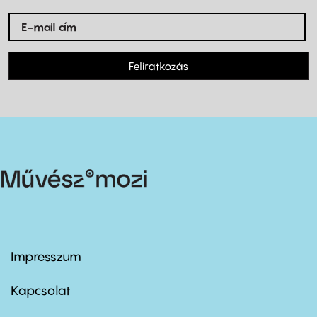
Feliratkozás
Impresszum
Footer
menu
first
Kapcsolat