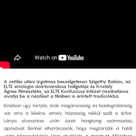
A vetítés utáni izgalmas beszélgetésen
Szigethy Balázs
, az
ELTE sinológia doktorandusz hallgatója és
Kristály
Ágnes
filmesztéta, az ELTE Konfuciusz Intézet munkatársa
avatja be a nézőket a filmben is érintett tradíciókba.
Kínában úgy tartják, örök magányosság és boldogtalanság
vár arra a lélekre, amely házasság nélkül száll a sírba.
Lánya elvesztése után Jurek hongkongi származású
apósával, Bennel elhatározzák, hogy megtartják a halál
utáni házasságkötés kínai rituáléját, a minghunt. Miközben