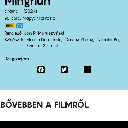
Minghun
dráma
2024
96 perc,
Magyar felirattal
Rendező
Jan P. Matuszyński
Színészek
Marcin Dorociński
Daxing Zhang
Natalia Bui
Ewelina Starejki
Megosztom
Facebook
Twitter
Share
BŐVEBBEN A FILMRŐL