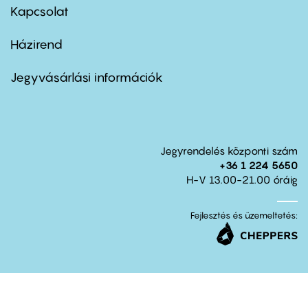
first
Kapcsolat
Házirend
Footer
menu
second
Jegyvásárlási információk
Jegyrendelés központi szám
+36 1 224 5650
H-V 13.00-21.00 óráig
Fejlesztés és üzemeltetés: