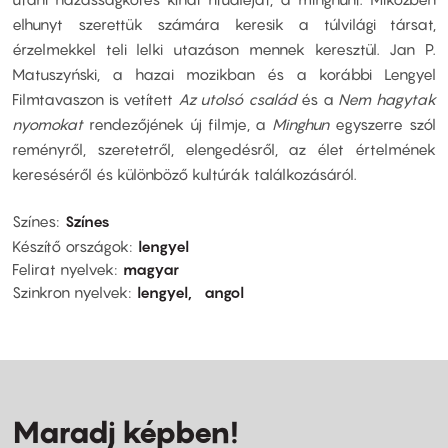
elhunyt szerettük számára keresik a túlvilági társat,
érzelmekkel teli lelki utazáson mennek keresztül. Jan P.
Matuszyński, a hazai mozikban és a korábbi Lengyel
Filmtavaszon is vetített
Az utolsó család
és a
Nem hagytak
nyomokat
rendezőjének új filmje, a
Minghun
egyszerre szól
reményről, szeretetről, elengedésről, az élet értelmének
kereséséről és különböző kultúrák találkozásáról.
Színes
Színes
Készítő országok
lengyel
Felirat nyelvek
magyar
Szinkron nyelvek
lengyel
angol
Maradj képben!