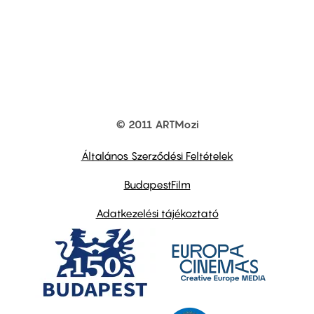
© 2011 ARTMozi
Footer
other
links
Általános Szerződési Feltételek
BudapestFilm
Adatkezelési tájékoztató