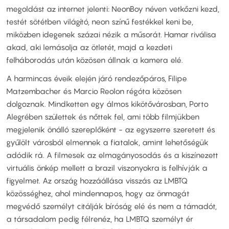
megoldást az internet jelenti: NeonBoy néven vetkőzni kezd,
testét sötétben világító, neon színű festékkel keni be,
miközben idegenek százai nézik a műsorát. Hamar riválisa
akad, aki lemásolja az ötletét, majd a kezdeti
felháborodás után közösen állnak a kamera elé.
A harmincas éveik elején járó rendezőpáros, Filipe
Matzembacher és Marcio Reolon régóta közösen
dolgoznak. Mindketten egy álmos kikötővárosban, Porto
Alegrében születtek és nőttek fel, ami több filmjükben
megjelenik önálló szereplőként - az egyszerre szeretett és
gyűlölt városból elmennek a fiatalok, amint lehetőségük
adódik rá. A filmesek az elmagányosodás és a kiszínezett
virtuális önkép mellett a brazil viszonyokra is felhívják a
figyelmet. Az ország hozzáállása visszás az LMBTQ
közösséghez, ahol mindennapos, hogy az önmagát
megvédő személyt citálják bíróság elé és nem a támadót,
a társadalom pedig félrenéz, ha LMBTQ személyt ér