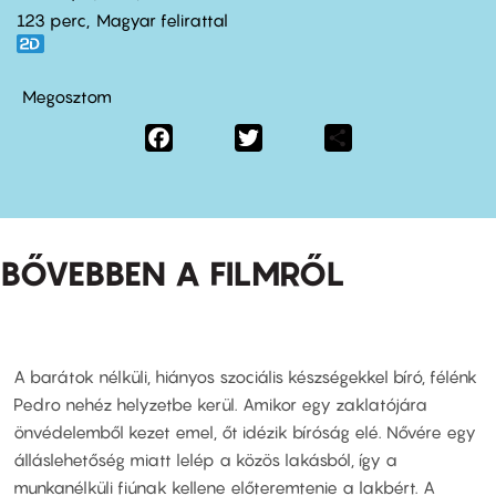
123 perc,
Magyar felirattal
Megosztom
Facebook
Twitter
Share
BŐVEBBEN A FILMRŐL
A barátok nélküli, hiányos szociális készségekkel bíró, félénk
Pedro nehéz helyzetbe kerül. Amikor egy zaklatójára
önvédelemből kezet emel, őt idézik bíróság elé. Nővére egy
álláslehetőség miatt lelép a közös lakásból, így a
munkanélküli fiúnak kellene előteremtenie a lakbért. A