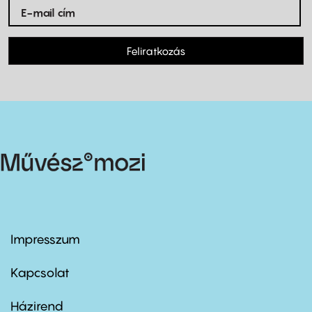
Feliratkozás
Impresszum
Footer
menu
first
Kapcsolat
Házirend
Footer