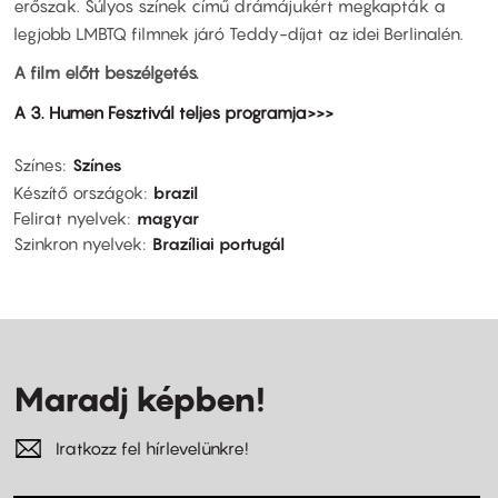
erőszak. Súlyos színek című drámájukért megkapták a
legjobb LMBTQ filmnek járó Teddy-díjat az idei Berlinalén.
A film előtt beszélgetés.
A 3. Humen Fesztivál teljes programja>>>
Színes
Színes
Készítő országok
brazil
Felirat nyelvek
magyar
Szinkron nyelvek
Brazíliai portugál
Maradj képben!
Iratkozz fel hírlevelünkre!