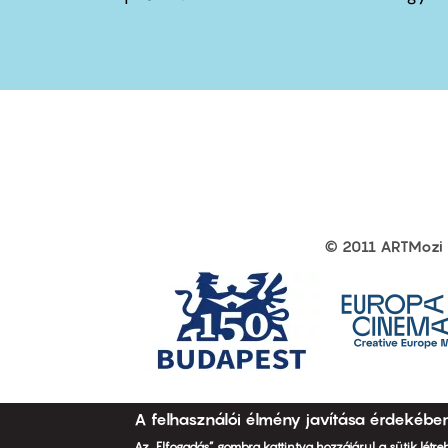
first
sec
© 2011 ARTMozi
Footer
other
links
A felhasználói élmény javítása érdekébe
Az „Elfogadás” gombra kattintva hozzájárul a sütik létr