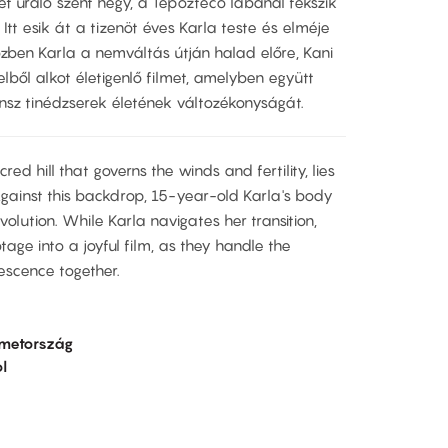
t uraló szent hegy, a Tepozteco lábánál fekszik
Itt esik át a tizenöt éves Karla teste és elméje
zben Karla a nemváltás útján halad előre, Kani
telből alkot életigenlő filmet, amelyben együtt
nsz tinédzserek életének változékonyságát.
red hill that governs the winds and fertility, lies
Against this backdrop, 15-year-old Karla's body
lution. While Karla navigates her transition,
tage into a joyful film, as they handle the
escence together.
metország
l