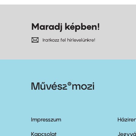
Maradj képben!
Iratkozz fel hírlevelünkre!
Impresszum
Házire
Footer
Foo
menu
me
Kapcsolat
Jegyvá