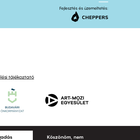
Fejlesztés és üzemeltetés:
ési tájékoztató
ogadás
Köszönöm, nem