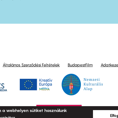
ond
Általános Szerződési Feltételek
BudapestFilm
Adatkezel
n a webhelyen sütiket használunk
Elf
ehozásához.