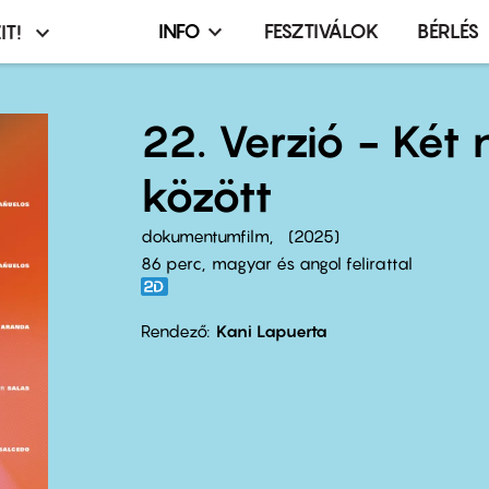
INFO
FESZTIVÁLOK
BÉRLÉS
IT!
Infó,
asztó
esemény,
terembérlés
22. Verzió - Két
menü
között
dokumentumfilm
2025
86 perc,
magyar és angol felirattal
Rendező
Kani Lapuerta