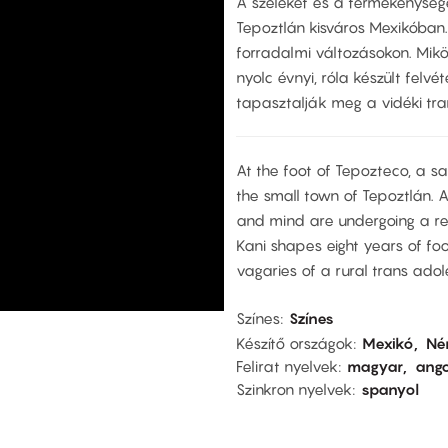
A szeleket és a termékenysége
Tepoztlán kisváros Mexikóban. 
forradalmi változásokon. Mikö
nyolc évnyi, róla készült felvé
tapasztalják meg a vidéki tra
At the foot of Tepozteco, a sac
the small town of Tepoztlán. 
and mind are undergoing a revo
Kani shapes eight years of foo
vagaries of a rural trans adol
Színes
Színes
Készítő országok
Mexikó
Né
Felirat nyelvek
magyar
ango
Szinkron nyelvek
spanyol