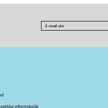
nd
ter
nu
sárlási információk