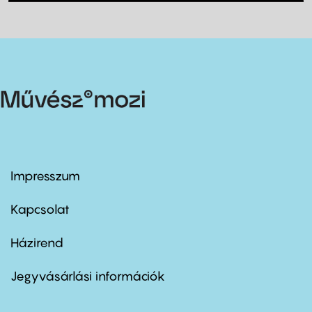
Impresszum
Footer
menu
first
Kapcsolat
Házirend
Footer
menu
second
Jegyvásárlási információk