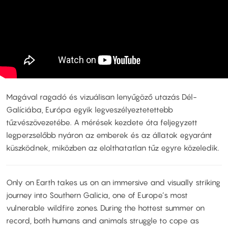
Magával ragadó és vizuálisan lenyűgöző utazás Dél-
Galíciába, Európa egyik legveszélyeztetettebb
tűzvészövezetébe. A mérések kezdete óta feljegyzett
legperzselőbb nyáron az emberek és az állatok egyaránt
küszködnek, miközben az elolthatatlan tűz egyre közeledik.
Only on Earth takes us on an immersive and visually striking
journey into Southern Galicia, one of Europe’s most
vulnerable wildfire zones. During the hottest summer on
record, both humans and animals struggle to cope as