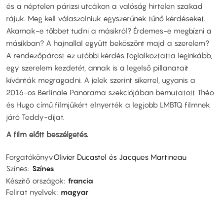
és a néptelen párizsi utcákon a valóság hirtelen szakad
rájuk. Meg kell válaszolniuk egyszerűnek tűnő kérdéseket.
Akarnak-e többet tudni a másikról? Érdemes-e megbízni a
másikban? A hajnallal együtt beköszönt majd a szerelem?
A rendezőpárost ez utóbbi kérdés foglalkoztatta leginkább,
egy szerelem kezdetét, annak is a legelső pillanatait
kívánták megragadni. A jelek szerint sikerrel, ugyanis a
2016-os Berlinale Panorama szekciójában bemutatott Théo
és Hugo című filmjükért elnyerték a legjobb LMBTQ filmnek
járó Teddy-díjat.
A film előtt beszélgetés.
Forgatókönyv
Olivier Ducastel és Jacques Martineau
Színes
Színes
Készítő országok
francia
Felirat nyelvek
magyar