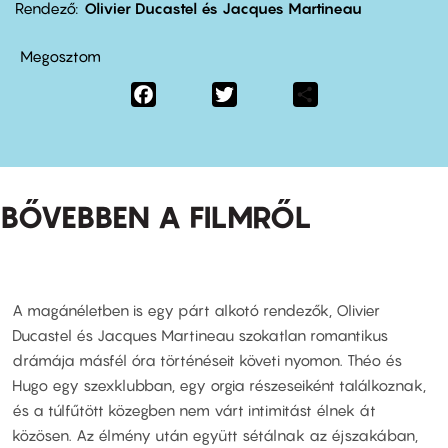
Rendező
Olivier Ducastel és Jacques Martineau
Megosztom
Facebook
Twitter
Share
BŐVEBBEN A FILMRŐL
A magánéletben is egy párt alkotó rendezők, Olivier
Ducastel és Jacques Martineau szokatlan romantikus
drámája másfél óra történéseit követi nyomon. Théo és
Hugo egy szexklubban, egy orgia részeseiként találkoznak,
és a túlfűtött közegben nem várt intimitást élnek át
közösen. Az élmény után együtt sétálnak az éjszakában,