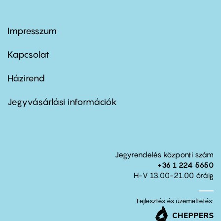
Impresszum
Footer
menu
first
Kapcsolat
Házirend
Footer
menu
second
Jegyvásárlási információk
Jegyrendelés központi szám
+36 1 224 5650
H-V 13.00-21.00 óráig
Fejlesztés és üzemeltetés: