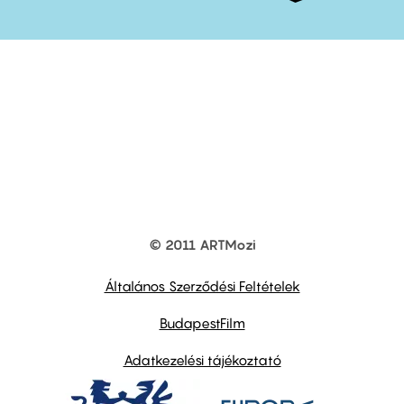
© 2011 ARTMozi
Footer
other
links
Általános Szerződési Feltételek
BudapestFilm
Adatkezelési tájékoztató