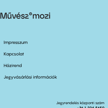
Impresszum
Footer
menu
first
Kapcsolat
Házirend
Footer
menu
second
Jegyvásárlási információk
Jegyrendelés központi szám
+36 1 224 5650