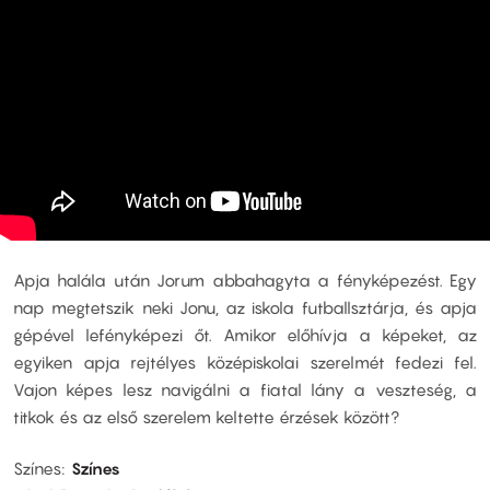
Apja halála után Jorum abbahagyta a fényképezést. Egy
nap megtetszik neki Jonu, az iskola futballsztárja, és apja
gépével lefényképezi őt. Amikor előhívja a képeket, az
egyiken apja rejtélyes középiskolai szerelmét fedezi fel.
Vajon képes lesz navigálni a fiatal lány a veszteség, a
titkok és az első szerelem keltette érzések között?
Színes
Színes