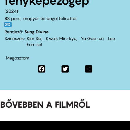
fényképezőgép
2024
83 perc,
magyar és angol felirattal
Rendező
Sung Divine
Színészek
Kim Sia
Kwak Min-kyu
Yu Gae-un
Lee
Eun-sol
Megosztom
Facebook
Twitter
Share
BŐVEBBEN A FILMRŐL