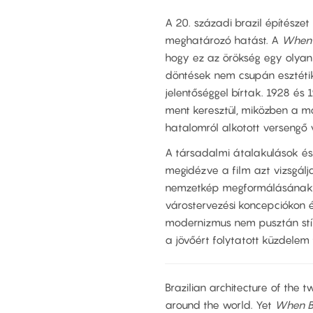
A 20. századi brazil építészet
meghatározó hatást. A
When 
hogy ez az örökség egy olyan 
döntések nem csupán esztétik
jelentőséggel bírtak. 1928 és 
ment keresztül, miközben a mod
hatalomról alkotott versengő v
A társadalmi átalakulások és
megidézve a film azt vizsgálja
nemzetkép megformálásának e
várostervezési koncepciókon é
modernizmus nem pusztán stíl
a jövőért folytatott küzdelem
Brazilian architecture of the 
around the world. Yet
When B