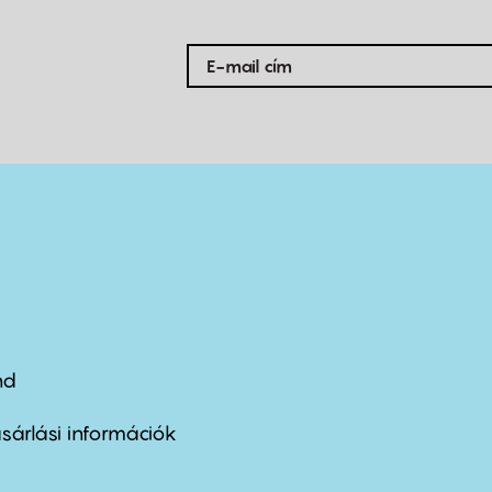
nd
ter
nu
sárlási információk
ond