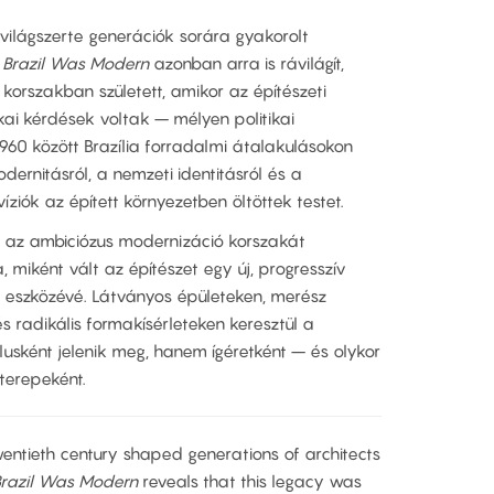
 világszerte generációk sorára gyakorolt
Brazil Was Modern
azonban arra is rávilágít,
korszakban született, amikor az építészeti
ai kérdések voltak – mélyen politikai
1960 között Brazília forradalmi átalakulásokon
ernitásról, a nemzeti identitásról és a
íziók az épített környezetben öltöttek testet.
 az ambiciózus modernizáció korszakát
, miként vált az építészet egy új, progresszív
szközévé. Látványos épületeken, merész
s radikális formakísérleteken keresztül a
usként jelenik meg, hanem ígéretként – és olykor
 terepeként.
twentieth century shaped generations of architects
razil Was Modern
reveals that this legacy was