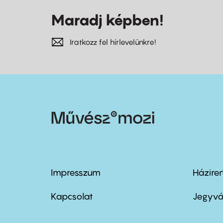
Maradj képben!
Iratkozz fel hírlevelünkre!
Impresszum
Házire
Footer
Foo
menu
me
Kapcsolat
Jegyvá
first
sec