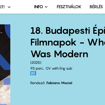
INFO
FESZTIVÁLOK
BÉRLÉS
IT!
Infó,
asztó
esemény,
terembérlés
18. Budapesti Épí
menü
Filmnapok - Whe
Was Modern
2025
93 perc,
OV with Eng sub
Rendező
Fabiano Maciel