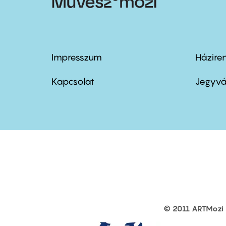
Impresszum
Házire
Footer
Foo
menu
me
Kapcsolat
Jegyvá
first
sec
© 2011 ARTMozi
Footer