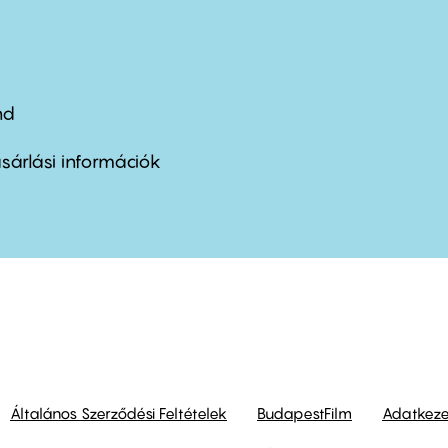
nd
ter
nu
sárlási információk
ond
Általános Szerződési Feltételek
BudapestFilm
Adatkezel