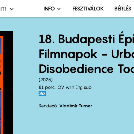
INFO
FESZTIVÁLOK
BÉRLÉS
IT!
Infó,
asztó
esemény,
terembérlés
18. Budapesti Épí
menü
Filmnapok - Urb
Disobedience Too
2025
81 perc,
OV with Eng sub
Rendező
Vladimír Turner