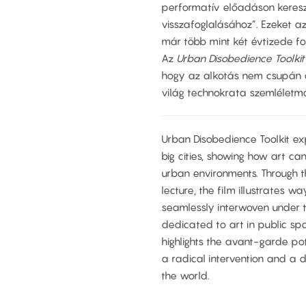
performatív előadáson keresz
visszafoglalásához”. Ezeket a
már több mint két évtizede fo
Az
Urban Disobedience Toolkit
hogy az alkotás nem csupán 
világ technokrata szemléletm
Urban Disobedience Toolkit ex
big cities, showing how art ca
urban environments. Through t
lecture, the film illustrates w
seamlessly interwoven under 
dedicated to art in public spac
highlights the avant-garde po
a radical intervention and a d
the world.