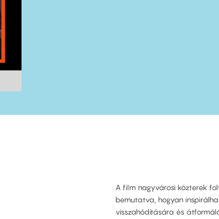
A film nagyvárosi közterek fo
bemutatva, hogyan inspirálha
visszahódítására és átformál