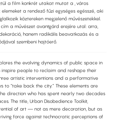
tül a film konkrét utakat mutat a „város
z elemeket a rendező fűzi egységes egésszé, aki
glalkozik köztereken megjelenő művészetekkel.
cím a művészet avantgárd erejére utal: arra,
dekoráció, hanem radikális beavatkozás és a
ódjával szembeni hajtóerő.
plores the evolving dynamics of public space in
n inspire people to reclaim and reshape their
hree artistic interventions and a performative
ays to “take back the city.” These elements are
the direction who has spent nearly two decades
es. The title, Urban Disobedience Toolkit,
tential of art — not as mere decoration, but as
riving force against technocratic perceptions of