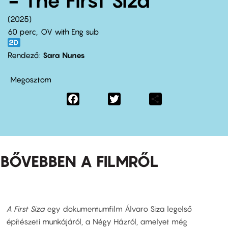
- The First Siza
2025
60 perc,
OV with Eng sub
Rendező
Sara Nunes
Megosztom
Facebook
Twitter
Share
BŐVEBBEN A FILMRŐL
A First Siza
egy dokumentumfilm Álvaro Siza legelső
építészeti munkájáról, a Négy Házról, amelyet még