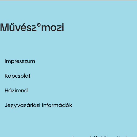
Impresszum
Footer
menu
first
Kapcsolat
Házirend
Footer
menu
second
Jegyvásárlási információk