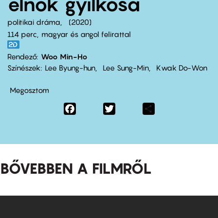
elnök gyilkosa
politikai dráma
2020
114 perc,
magyar és angol felirattal
Rendező
Woo Min-Ho
Színészek
Lee Byung-hun
Lee Sung-Min
Kwak Do-Won
Megosztom
Facebook
Twitter
Share
BŐVEBBEN A FILMRŐL