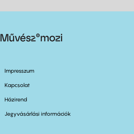
Impresszum
Footer
menu
first
Kapcsolat
Házirend
Footer
menu
second
Jegyvásárlási információk