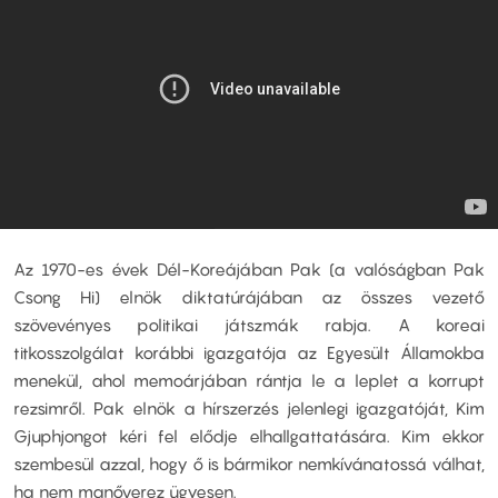
Az 1970-es évek Dél-Koreájában Pak (a valóságban Pak
Csong Hi) elnök diktatúrájában az összes vezető
szövevényes politikai játszmák rabja. A koreai
titkosszolgálat korábbi igazgatója az Egyesült Államokba
menekül, ahol memoárjában rántja le a leplet a korrupt
rezsimről. Pak elnök a hírszerzés jelenlegi igazgatóját, Kim
Gjuphjongot kéri fel elődje elhallgattatására. Kim ekkor
szembesül azzal, hogy ő is bármikor nemkívánatossá válhat,
ha nem manőverez ügyesen.