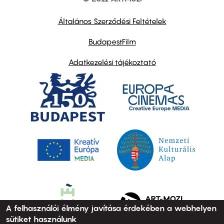
Footer
other
links
Általános Szerződési Feltételek
BudapestFilm
Adatkezelési tájékoztató
A felhasználói élmény javítása érdekében a webhelyen
sütiket használunk