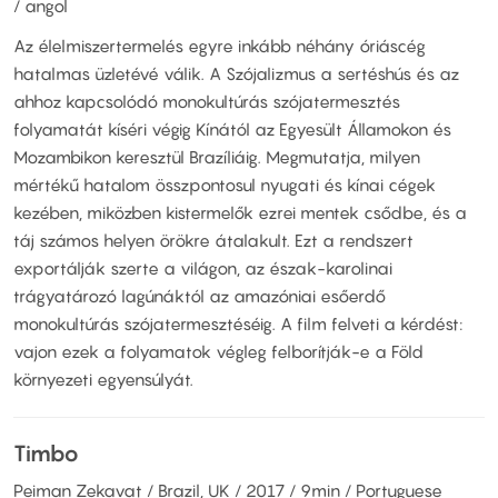
/ angol
Az élelmiszertermelés egyre inkább néhány óriáscég
hatalmas üzletévé válik. A Szójalizmus a sertéshús és az
ahhoz kapcsolódó monokultúrás szójatermesztés
folyamatát kíséri végig Kínától az Egyesült Államokon és
Mozambikon keresztül Brazíliáig. Megmutatja, milyen
mértékű hatalom összpontosul nyugati és kínai cégek
kezében, miközben kistermelők ezrei mentek csődbe, és a
táj számos helyen örökre átalakult. Ezt a rendszert
exportálják szerte a világon, az észak-karolinai
trágyatározó lagúnáktól az amazóniai esőerdő
monokultúrás szójatermesztéséig. A film felveti a kérdést:
vajon ezek a folyamatok végleg felborítják-e a Föld
környezeti egyensúlyát.
Timbo
Peiman Zekavat / Brazil, UK / 2017 / 9min / Portuguese