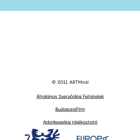
© 2011 ARTMozi
Footer
other
links
Általános Szerződési Feltételek
BudapestFilm
Adatkezelési tájékoztató