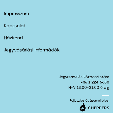
Impresszum
Footer
menu
first
Kapcsolat
Házirend
Footer
menu
second
Jegyvásárlási információk
Jegyrendelés központi szám
+36 1 224 5650
H-V 13.00-21.00 óráig
Fejlesztés és üzemeltetés: