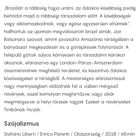
„Brazíliát a többség fogja uralni, az őslakos kisebbség pedig
behódol majd a többségi társadalom előtt. A kisebbségek
vagy alklamazkodnak, vagy egész egyzserűen eltűnnek”,
hallhattuk az újonnan megválasztott brazil elnök, Jair
Bolsonaro szavait, amint javasolta Amazónia térségében a
bányászat megkezdését és a gátépítések folytatását. A
felépülő gátak súlyos környezeti és társadalmi károkat
okoznak, elárasztva egy London-Párizs-Amszterdam
összméretének megfelelő területet, és kiszorítva őslakos
közösségeket a térségből. A mesterséges elárasztással
nagy mennyiségben oldódnák fel a vízben mérgező
növények, ezzel komolyan megfertőzve vagy akár
megmérgezve a helyi törzsek tagjait. Ezeket a növényeket
Timbónak hívják.
Szójalizmus
Stefano Liberti / Enrico Parenti / Olaszország / 2018 / 65min