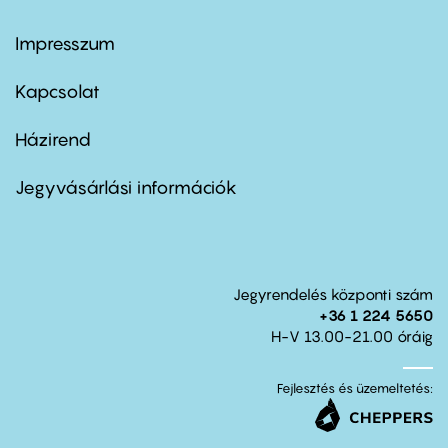
Impresszum
Footer
menu
first
Kapcsolat
Házirend
Footer
menu
second
Jegyvásárlási információk
Jegyrendelés központi szám
+36 1 224 5650
H-V 13.00-21.00 óráig
Fejlesztés és üzemeltetés: