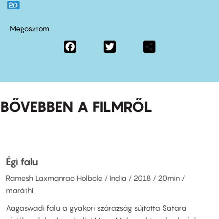
Megosztom
Facebook
Twitter
Share
BŐVEBBEN A FILMRŐL
Égi falu
Ramesh Laxmanrao Holbole / India / 2018 / 20min /
maráthi
Aagaswadi falu a gyakori szárazság sújtotta Satara