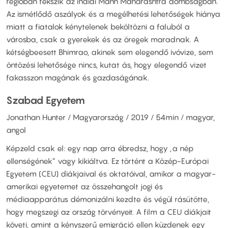
régióban fekszik az indiai Mann Maharashtra dombságban.
Az ismétlődő aszályok és a megélhetési lehetőségek hiánya
miatt a fiatalok kénytelenek beköltözni a faluból a
városba, csak a gyerekek és az öregek maradnak. A
kétségbeesett Bhimrao, akinek sem elegendő ivóvize, sem
öntözési lehetősége nincs, kutat ás, hogy elegendő vizet
fakasszon magának és gazdaságának.
Szabad Egyetem
Jonathan Hunter / Magyarország / 2019 / 54min / magyar,
angol
Képzeld csak el: egy nap arra ébredsz, hogy „a nép
ellenségének” vagy kikiáltva. Ez történt a Közép-Európai
Egyetem (CEU) diákjaival és oktatóival, amikor a magyar-
amerikai egyetemet az összehangolt jogi és
médiaapparátus démonizálni kezdte és végül rásütötte,
hogy megszegi az ország törvényeit. A film a CEU diákjait
követi, amint a kényszerű emigráció ellen küzdenek egy