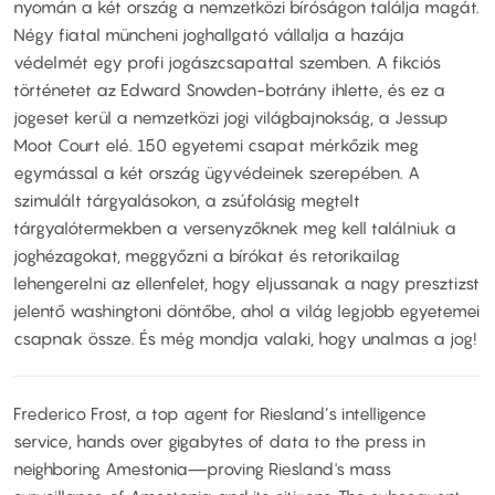
nyomán a két ország a nemzetközi bíróságon találja magát.
Négy fiatal müncheni joghallgató vállalja a hazája
védelmét egy profi jogászcsapattal szemben. A fikciós
történetet az Edward Snowden-botrány ihlette, és ez a
jogeset kerül a nemzetközi jogi világbajnokság, a Jessup
Moot Court elé. 150 egyetemi csapat mérkőzik meg
egymással a két ország ügyvédeinek szerepében. A
szimulált tárgyalásokon, a zsúfolásig megtelt
tárgyalótermekben a versenyzőknek meg kell találniuk a
joghézagokat, meggyőzni a bírókat és retorikailag
lehengerelni az ellenfelet, hogy eljussanak a nagy presztizst
jelentő washingtoni döntőbe, ahol a világ legjobb egyetemei
csapnak össze. És még mondja valaki, hogy unalmas a jog!
Frederico Frost, a top agent for Riesland’s intelligence
service, hands over gigabytes of data to the press in
neighboring Amestonia—proving Riesland's mass