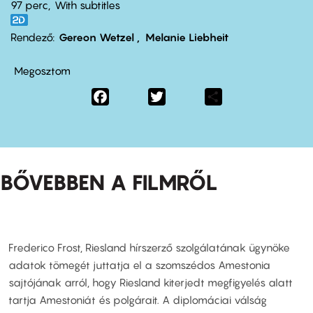
97 perc,
With subtitles
Rendező
Gereon Wetzel
Melanie Liebheit
Megosztom
Facebook
Twitter
Share
BŐVEBBEN A FILMRŐL
Frederico Frost, Riesland hírszerző szolgálatának ügynöke
adatok tömegét juttatja el a szomszédos Amestonia
sajtójának arról, hogy Riesland kiterjedt megfigyelés alatt
tartja Amestoniát és polgárait. A diplomáciai válság