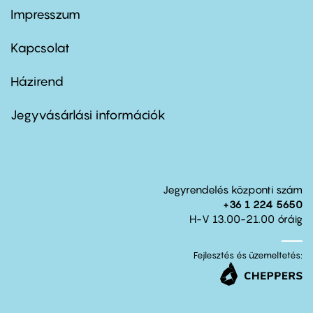
Impresszum
Footer
menu
first
Kapcsolat
Házirend
Footer
menu
second
Jegyvásárlási információk
Jegyrendelés központi szám
+36 1 224 5650
H-V 13.00-21.00 óráig
Fejlesztés és üzemeltetés: