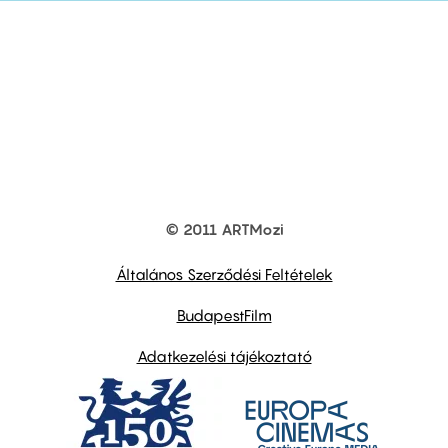
© 2011 ARTMozi
Footer
other
links
Általános Szerződési Feltételek
BudapestFilm
Adatkezelési tájékoztató