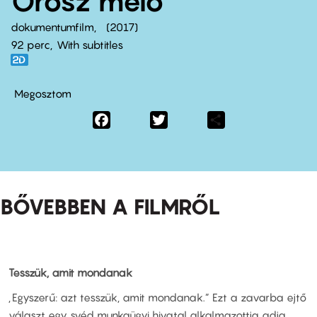
Orosz meló
dokumentumfilm
2017
92 perc,
With subtitles
Megosztom
Facebook
Twitter
Share
BŐVEBBEN A FILMRŐL
Tesszük, amit mondanak
„Egyszerű: azt tesszük, amit mondanak.” Ezt a zavarba ejtő
választ egy svéd munkaügyi hivatal alkalmazottja adja,