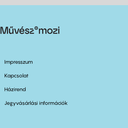
Impresszum
Footer
menu
first
Kapcsolat
Házirend
Footer
menu
second
Jegyvásárlási információk