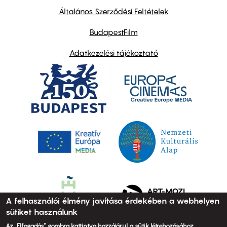
links
Általános Szerződési Feltételek
BudapestFilm
Adatkezelési tájékoztató
A felhasználói élmény javítása érdekében a webhelyen
sütiket használunk
Az „Elfogadás” gombra kattintva hozzájárul a sütik létrehozásához.