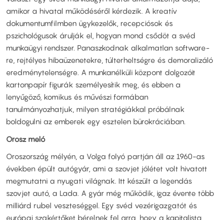
amikor a hivatal működéséről kérdezik. A kreatív
dokumentumfilmben ügykezelők, recepciósok és
pszichológusok árulják el, hogyan mond csődöt a svéd
munkaügyi rendszer. Panaszkodnak alkalmatlan software-
re, rejtélyes hibaüzenetekre, túlterheltségre és demoralizáló
eredménytelenségre. A munkanélküli központ dolgozóit
kartonpapír figurák személyesítik meg, és ebben a
lenyűgöző, komikus és művészi formában
tanulmányozhatjuk, milyen stratégiákkal próbálnak
boldogulni az emberek egy esztelen bürokráciában.
Orosz meló
Oroszország mélyén, a Volga folyó partján áll az 1960-as
években épült autógyár, ami a szovjet jólétet volt hivatott
megmutatni a nyugati világnak. Itt készült a legendás
szovjet autó, a Lada. A gyár még működik, igaz évente több
milliárd rubel veszteséggel. Egy svéd vezérigazgatót és
európai szakértőket bérelnek fel arra, hogy a kapitalista