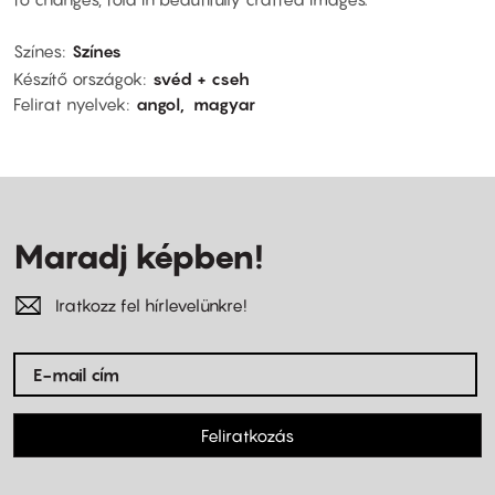
Színes
Színes
Készítő országok
svéd + cseh
Felirat nyelvek
angol
magyar
Maradj képben!
Iratkozz fel hírlevelünkre!
Feliratkozás