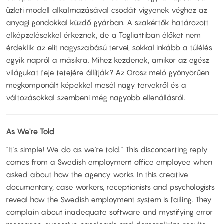
üzleti modell alkalmazásával csodát vigyenek véghez az
anyagi gondokkal küzdő gyárban. A szakértők határozott
elképzelésekkel érkeznek, de a Togliattiban élőket nem
érdeklik az elit nagyszabású tervei, sokkal inkább a túlélés
egyik napról a másikra. Mihez kezdenek, amikor az egész
világukat feje tetejére állítják? Az Orosz meló gyönyörűen
megkomponált képekkel mesél nagy tervekről és a
változásokkal szembeni még nagyobb ellenállásról.
As We're Told
"It's simple! We do as we're told." This disconcerting reply
comes from a Swedish employment office employee when
asked about how the agency works. In this creative
documentary, case workers, receptionists and psychologists
reveal how the Swedish employment system is failing. They
complain about inadequate software and mystifying error