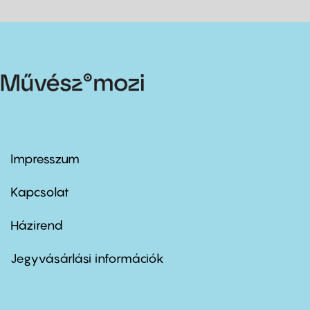
Impresszum
Footer
menu
first
Kapcsolat
Házirend
Footer
menu
second
Jegyvásárlási információk