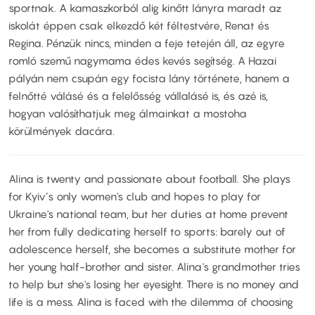
sportnak. A kamaszkorból alig kinőtt lányra maradt az
iskolát éppen csak elkezdő két féltestvére, Renat és
Regina. Pénzük nincs, minden a feje tetején áll, az egyre
romló szemű nagymama édes kevés segítség. A Hazai
pályán nem csupán egy focista lány története, hanem a
felnőtté válásé és a felelősség vállalásé is, és azé is,
hogyan valósíthatjuk meg álmainkat a mostoha
körülmények dacára.
Alina is twenty and passionate about football. She plays
for Kyiv’s only women's club and hopes to play for
Ukraine's national team, but her duties at home prevent
her from fully dedicating herself to sports: barely out of
adolescence herself, she becomes a substitute mother for
her young half-brother and sister. Alina's grandmother tries
to help but she's losing her eyesight. There is no money and
life is a mess. Alina is faced with the dilemma of choosing