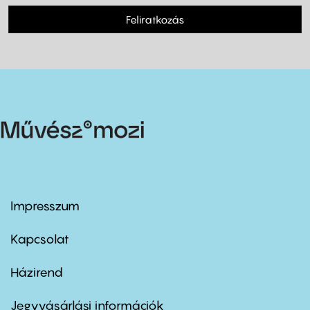
Feliratkozás
Impresszum
Footer
menu
first
Kapcsolat
Házirend
Footer
menu
second
Jegyvásárlási információk