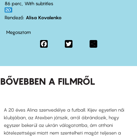
86 perc,
With subtitles
Rendező
Alisa Kovalenko
Megosztom
Facebook
Twitter
Share
BŐVEBBEN A FILMRŐL
A 20 éves Alina szenvedélye a futball. Kijev egyetlen női
klubjában, az Atexben játszik, arról ábrándozik, hogy
egyszer bekerül az ukrán válogatottba, ám otthoni
kötelezettségei miatt nem szentelheti magát teljesen a