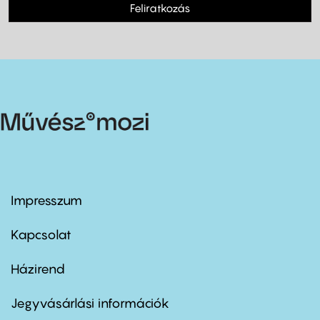
Feliratkozás
Impresszum
Footer
menu
first
Kapcsolat
Házirend
Footer
menu
second
Jegyvásárlási információk