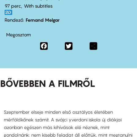
97 perc,
With subtitles
Rendező
Fernand Melgar
Megosztom
Facebook
Twitter
Share
BŐVEBBEN A FILMRŐL
Szeptember elseje minden első osztályos életében
mérföldkőnek számít. A svájci yverdoni iskola új diákjai
azonban egészen más kihívások elé néznek, mint
gondolnánk: nem kisebb feladat áll előttük, mint megtanulni