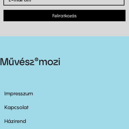
Feliratkozás
Impresszum
Footer
menu
first
Kapcsolat
Házirend
Footer
menu