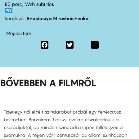
80 perc,
With subtitles
Rendező
Anastasiya Miroshnichenko
Megosztom
Facebook
Twitter
Share
BŐVEBBEN A FILMRŐL
Tizenegy női elítélt színdarabot próbál egy fehérorosz
börtönben. Borzalmas hosszú évekre elszakadniuk a
családjuktól, de minden színpadra lépés fellélegzés a
számukra. A régen várt bemutatót az állami színházban