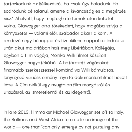
tartózkodunk az ítélkezéstől, ha csak úgy haladunk. Ha
sodródunk céltalanul, amerre a kíváncsiság és a megérzés
visz.” Ahelyett, hogy megfogható témák után kutatott
volna, Glawogger arra törekedett, hogy magába szívja a
környezetét – valami élőt, szabadot akart alkotni. A
rendező négy hónappal és tizenkilenc nappal az indulása
után akut maláriában halt meg Libériában. Kollégája,
egyben a film vágója, Monika Willi filmet készített
Glawogger hagyatékából. A határozott vágásokat
finomabb szerkesztéssel kombinálva Willi bámulatos,
lenyűgöző vizuális élményt nyújtó dokumentumfilmet hozott
létre. A Cím nélkül egy nyugtalan film mozgásról és
utazásról, az ismeretlenről és az idegenről.
In late 2013, filmmaker Michael Glawogger set off to Italy,
the Balkans and West Africa to create an image of the
world— one that "can only emerge by not pursuing any