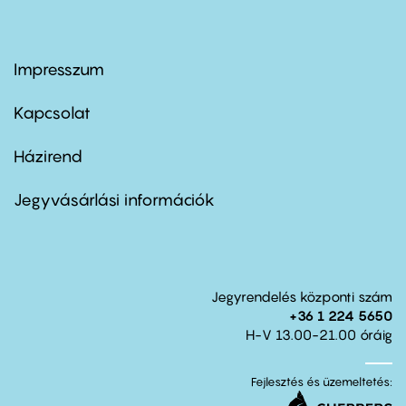
Impresszum
Footer
menu
first
Kapcsolat
Házirend
Footer
menu
second
Jegyvásárlási információk
Jegyrendelés központi szám
+36 1 224 5650
H-V 13.00-21.00 óráig
Fejlesztés és üzemeltetés: