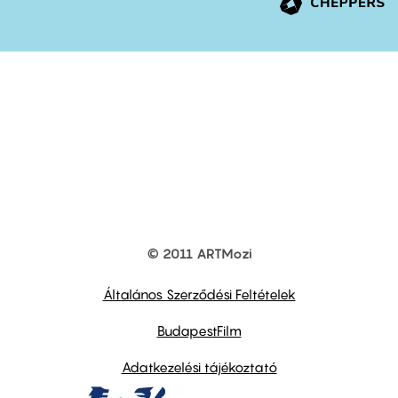
© 2011 ARTMozi
Footer
other
links
Általános Szerződési Feltételek
BudapestFilm
Adatkezelési tájékoztató