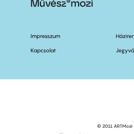
Impresszum
Házire
Footer
Foo
menu
me
Kapcsolat
Jegyvá
first
sec
© 2011 ARTMozi
Footer