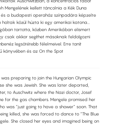
ilkolták Auschwitzban, a koncentrációs tábor
ph Mengelének kellett táncolnia a Kék Duna
t és a budapesti operaház színpadára képzelte
oltak közül húzta ki egy amerikai katona...
gában tartotta, közben Amerikában elismert
hogy csak akkor segíthet másoknak feldolgozni
benéz legsötétebb félelmeivel. Erre tanít
ű könyvében és az On the Spot
 was preparing to join the Hungarian Olympic
e she was Jewish. She was later deported,
ter, to Auschwitz where the Nazi doctor, Josef
line for the gas chambers. Mengele promised her
o was “just going to have a shower” soon. That
eing killed, she was forced to dance to “The Blue
ngele. She closed her eyes and imagined being on
.