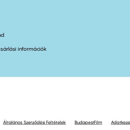
nd
ter
nu
sárlási információk
ond
Általános Szerződési Feltételek
BudapestFilm
Adatkezel