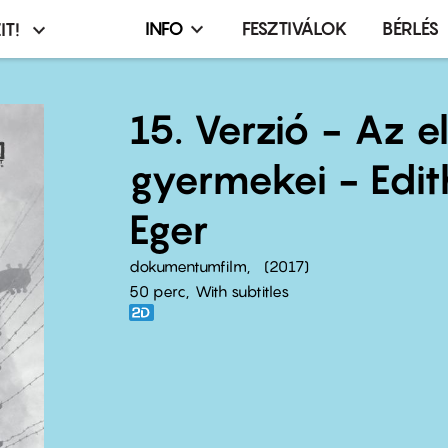
INFO
FESZTIVÁLOK
BÉRLÉS
IT!
Infó,
asztó
esemény,
terembérlés
15. Verzió - Az e
menü
gyermekei - Edit
Eger
dokumentumfilm
2017
50 perc,
With subtitles