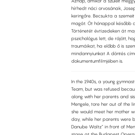
Aznap, amikor a szüleit meggy
hírhedt náci orvosának, Jose
keringőre. Becsukta a szemei
magát. Öt hónappal később a h
Történetét évtizedeken át ma
pszichológus lett, de rájött, 
traumáikat, ha előbb ő is szem
mindannyiunkat A döntés cím
dokumentumfilmjében is.
In the 1940s, a young gymnast
Team, but was refused becaus
along with her parents and sis
Mengele, tore her out of the 
she would meet her mother wh
day, while her parents were b
Danube Waltz” in front of Me
stage at the Budapest Opera