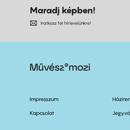
Maradj képben!
Iratkozz fel hírlevelünkre!
Impresszum
Házire
Footer
Foo
menu
me
Kapcsolat
Jegyvá
first
sec