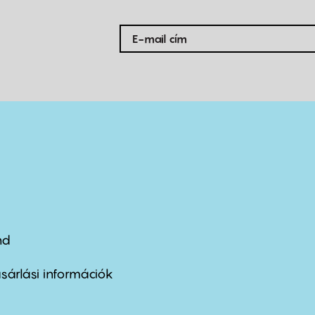
nd
ter
nu
sárlási információk
ond