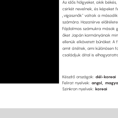
Az idős hölgyeket, akik békés,
csirkét nevelnek, és képeket 
„
vigasznők" voltak a második 
számára. Hazatérve előítéletek
Fájdalmas számukra mások gyer
őket Japán kormányának minde
ellenük elkövetett bűnöket. A
amit átéltek, ami különösen f
családjuk által is elhagyatot
Készítő országok
dél-koreai
Felirat nyelvek
angol
magya
Szinkron nyelvek
koreai