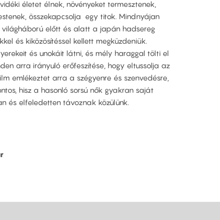
 vidéki életet élnek, növényeket termesztenek,
festenek, összekapcsolja egy titok. Mindnyájan
világháború előtt és alatt a japán hadsereg
kel és kiközösítéssel kellett megküzdeniük.
ekeit és unokáit látni, és mély haraggal tölti el
n arra irányuló erőfeszítése, hogy eltussolja az
 film emlékeztet arra a szégyenre és szenvedésre,
ontos, hisz a hasonló sorsú nők gyakran saját
tan és elfeledetten távoznak közülünk.
r