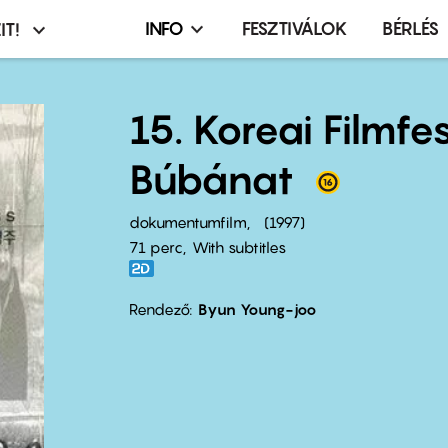
INFO
FESZTIVÁLOK
BÉRLÉS
IT!
Infó,
asztó
esemény,
terembérlés
15. Koreai Filmfe
menü
Búbánat
dokumentumfilm
1997
71 perc,
With subtitles
Rendező
Byun Young-joo