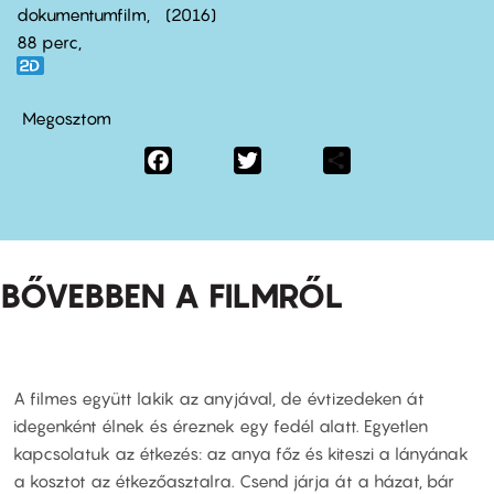
dokumentumfilm
2016
88 perc,
Megosztom
Facebook
Twitter
Share
BŐVEBBEN A FILMRŐL
A filmes együtt lakik az anyjával, de évtizedeken át
idegenként élnek és éreznek egy fedél alatt. Egyetlen
kapcsolatuk az étkezés: az anya főz és kiteszi a lányának
a kosztot az étkezőasztalra. Csend járja át a házat, bár