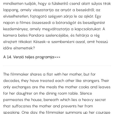
mindketten tudják, hogy a fülsiketítő csend alatt súlyos titok
lappang, amely visszatartja az anyát a beszédtől; az
elviselhetetlen, fojtogató szégyen zárja le az ajkát. Egy
napon a filmes összeszedi a bátorságát és beszélgetést
kezdeményez, amely megváltoztatja a kapcsolatukat. A
kamera beles Pandora szelencéjébe, és feltárja a rég
elrejtett titkokat. Készek-e szembenézni azzal, amit hosszú
időre eltemettek?
A 14. Verzió teljes programja>>>
The filmmaker shares a flat with her mother, but for
decades, they have treated each other like strangers. Their
only exchanges are the meals the mother cooks and leaves
for her daughter on the dining room table. Silence
permeates the house, beneath which lies a heavy secret
that suffocates the mother and prevents her from
speaking. One day, the filmmaker summons up her courage