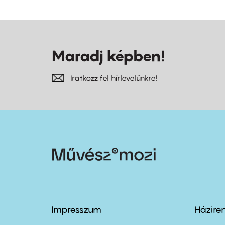
Maradj képben!
Iratkozz fel hírlevelünkre!
Impresszum
Házire
Footer
Foo