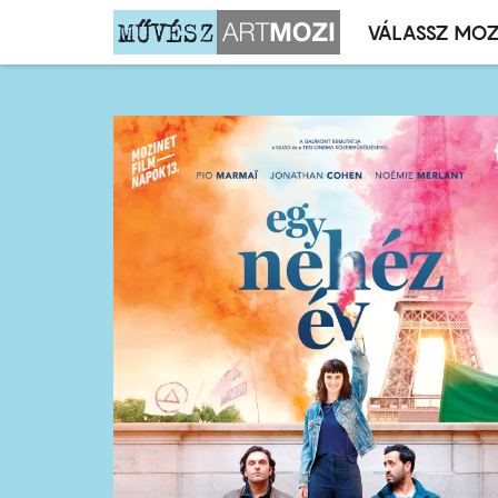
VÁLASSZ MOZ
Mozivál
Ugrás
menü
a
tartalomra