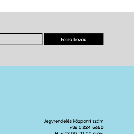
Feliratkozás
Jegyrendelés központi szám
+36 1 224 5650
H-V 13.00-21.00 óráig