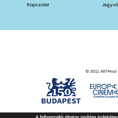
menu
me
Kapcsolat
Jegyvá
first
sec
© 2011 ARTMozi
Footer
other
links
A felhasználói élmény javítása érdekébe