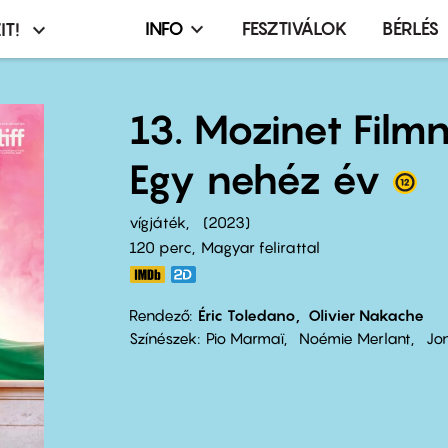
INFO
FESZTIVÁLOK
BÉRLÉS
IT!
Infó,
asztó
esemény,
terembérlés
13. Mozinet Film
menü
Egy nehéz év
vígjáték
2023
120 perc,
Magyar felirattal
Rendező
Éric Toledano
Olivier Nakache
Színészek
Pio Marmaï
Noémie Merlant
Jo