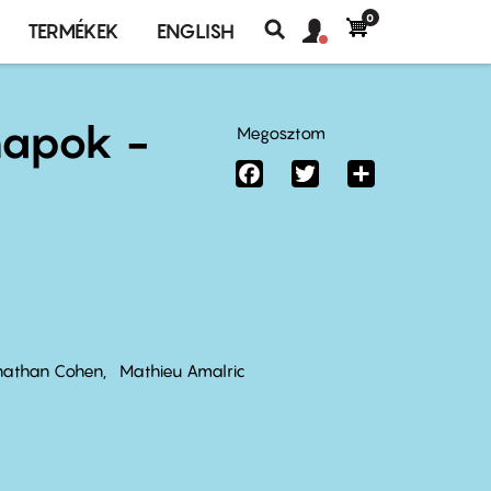
0
Felhasználó
Felhasználói
TERMÉKEK
ENGLISH
fiók
Keresés
fiók
menü
menüje
napok -
Megosztom
Facebook
Twitter
Share
nathan Cohen
Mathieu Amalric