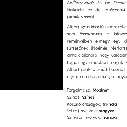
Az
Életrevalók
és az
Eszev
Nakache az idei karácsonyi 
térnek vissza!
Albert igazi kisstílű semmireke
sors összehozza a kénysze
reményében elmegy egy klí
tüntetőnek (Noémie Merlant
annak ellenére, hogy valóba
tagjai egyre jobban maguk 
Albert csak a saját hasznát 
egyre nő a feszültség a lányé
Forgalmazó
Mozinet
Színes
Színes
Készítő országok
francia
Felirat nyelvek
magyar
Szinkron nyelvek
francia