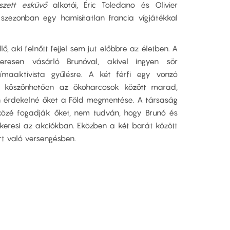
eszett esküvő
alkotói, Éric Toledano és Olivier
szezonban egy hamisítatlan francia vígjátékkal
llő, aki felnőtt fejjel sem jut előbbre az életben. A
resen vásárló Brunóval, akivel ingyen sör
maaktivista gyűlésre. A két férfi egy vonzó
) köszönhetően az ökoharcosok között marad,
n érdekelné őket a Föld megmentése. A társaság
közé fogadják őket, nem tudván, hogy Brunó és
keresi az akciókban. Eközben a két barát között
rt való versengésben.