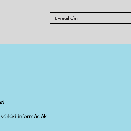
nd
ter
nu
sárlási információk
ond