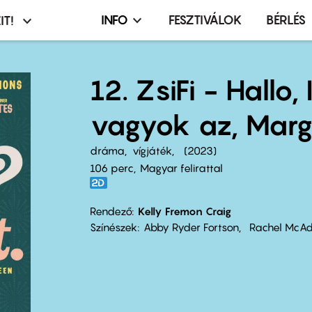
INFO
FESZTIVÁLOK
BÉRLÉS
IT!
Infó,
asztó
esemény,
terembérlés
12. ZsiFi - Hallo,
menü
vagyok az, Marg
dráma
vígjáték
2023
106 perc,
Magyar felirattal
Rendező
Kelly Fremon Craig
Színészek
Abby Ryder Fortson
Rachel McA