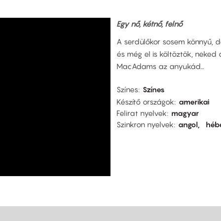
Egy
nő
,
két
nő
,
felnő
A serdülőkor sosem könnyű, 
és még el is költöztök, neked 
MacAdams az anyukád…
Színes
Színes
Készítő országok
amerikai
Felirat nyelvek
magyar
Szinkron nyelvek
angol
héb