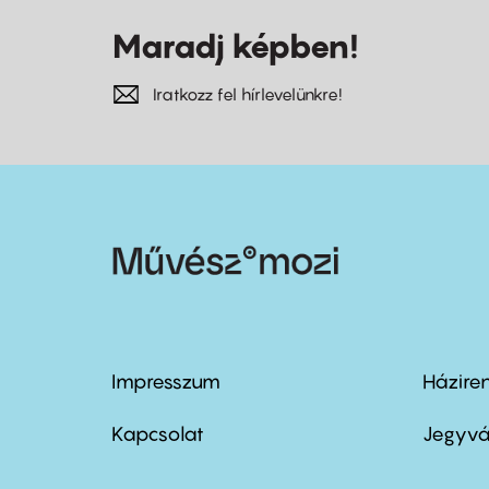
Maradj képben!
Iratkozz fel hírlevelünkre!
Impresszum
Házire
Footer
Foo
menu
me
Kapcsolat
Jegyvá
first
sec