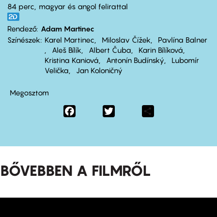
84 perc,
magyar és angol felirattal
Rendező
Adam Martinec
Színészek
Karel Martinec
Miloslav Čížek
Pavlína Balner
Aleš Bílík
Albert Čuba
Karin Bílíková
Kristina Kaniová
Antonín Budínský
Lubomír
Velička
Jan Koloničný
Megosztom
Facebook
Twitter
Share
BŐVEBBEN A FILMRŐL