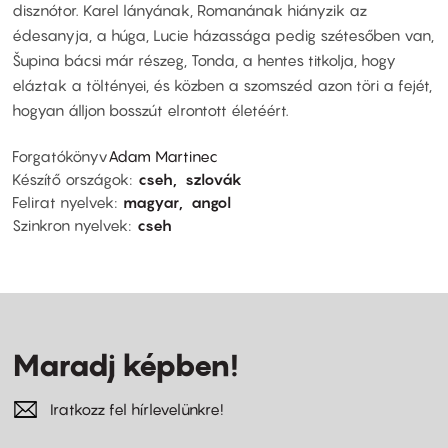
disznótor. Karel lányának, Romanának hiányzik az
édesanyja, a húga, Lucie házassága pedig szétesőben van,
Šupina bácsi már részeg, Tonda, a hentes titkolja, hogy
eláztak a töltényei, és közben a szomszéd azon töri a fejét,
hogyan álljon bosszút elrontott életéért.
Forgatókönyv
Adam Martinec
Készítő országok
cseh
szlovák
Felirat nyelvek
magyar
angol
Szinkron nyelvek
cseh
Maradj képben!
Iratkozz fel hírlevelünkre!