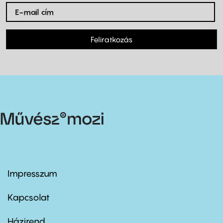
Feliratkozás
Impresszum
Footer
menu
first
Kapcsolat
Házirend