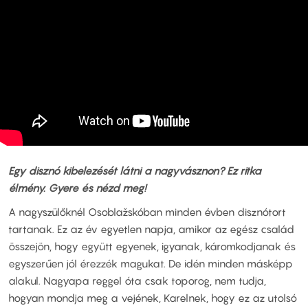
Egy disznó kibelezését látni a nagyvásznon? Ez ritka
élmény. Gyere és nézd meg!
A nagyszülőknél Osoblažskóban minden évben disznótort
tartanak. Ez az év egyetlen napja, amikor az egész család
összejön, hogy együtt egyenek, igyanak, káromkodjanak és
egyszerűen jól érezzék magukat. De idén minden másképp
alakul. Nagyapa reggel óta csak toporog, nem tudja,
hogyan mondja meg a vejének, Karelnek, hogy ez az utolsó