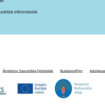
nd
ter
nu
sárlási információk
ond
Általános Szerződési Feltételek
BudapestFilm
Adatkezel