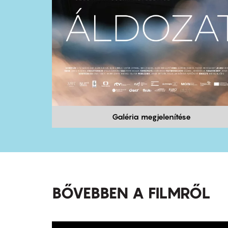
Galéria megjelenítése
BŐVEBBEN A FILMRŐL