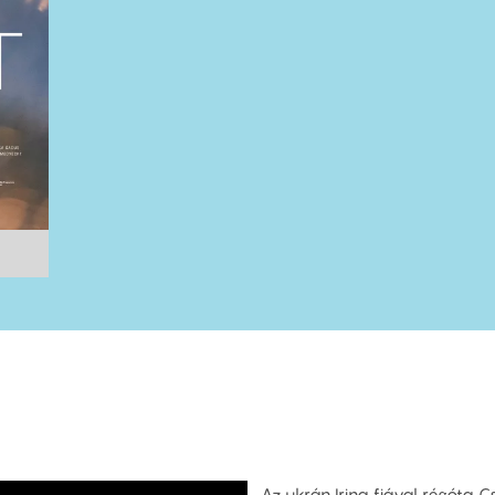
Az ukrán Irina fiával régóta C