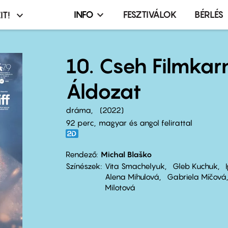
INFO
FESZTIVÁLOK
BÉRLÉS
IT!
Infó,
asztó
esemény,
terembérlés
10. Cseh Filmkar
menü
Áldozat
dráma
2022
92 perc,
magyar és angol felirattal
Rendező
Michal Blaško
Színészek
Vita Smachelyuk
Gleb Kuchuk
Alena Mihulová
Gabriela Míčová
Milotová