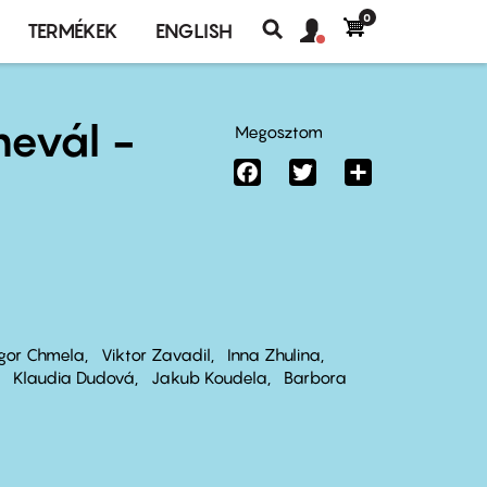
0
Felhasználó
Felhasználói
TERMÉKEK
ENGLISH
fiók
Keresés
fiók
menü
menüje
nevál -
Megosztom
Facebook
Twitter
Share
Igor Chmela
Viktor Zavadil
Inna Zhulina
Klaudia Dudová
Jakub Koudela
Barbora