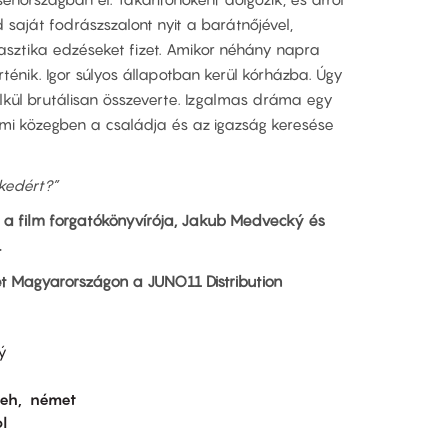
saját fodrászszalont nyit a barátnőjével,
asztika edzéseket fizet. Amikor néhány napra
ténik. Igor súlyos állapotban kerül kórházba. Úgy
élkül brutálisan összeverte. Izgalmas dráma egy
almi közegben a családja és az igazság keresése
kedért?”
z a film forgatókönyvírója, Jakub Medvecký és
.
t Magyarországon a JUNO11 Distribution
ý
seh
német
l